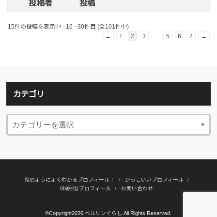
投稿者
投稿
15件の投稿を表示中 - 16 - 30件目 (全101件中)
←
1
2
3
…
5
6
7
→
カテゴリ
鬼のようによくわかるプロフィール！
かっこいいプロフィール
8bitなプロフィール
お問い合わせ
©Copyright2026
ベルリンぐらし
.All Rights Reserved.