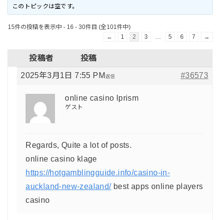
このトピックは空です。
15件の投稿を表示中 - 16 - 30件目 (全101件中)
←
1
2
3
…
5
6
7
→
投稿者
投稿
2025年3月1日 7:55 PM
#36573
返信
online casino lprism
ゲスト
Regards, Quite a lot of posts.
online casino klage
https://hotgamblingguide.info/casino-in-
auckland-new-zealand/
best apps online players
casino