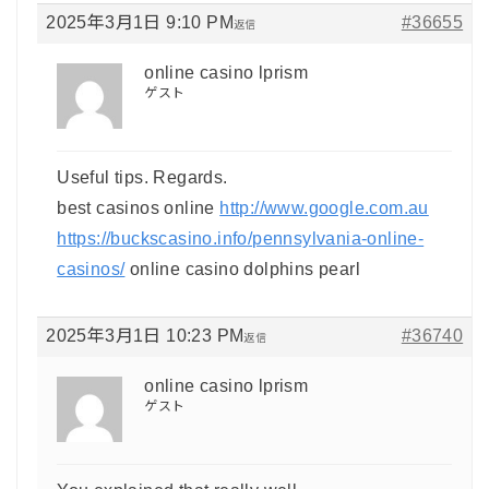
2025年3月1日 9:10 PM
#36655
返信
online casino lprism
ゲスト
Useful tips. Regards.
best casinos online
http://www.google.com.au
https://buckscasino.info/pennsylvania-online-
casinos/
online casino dolphins pearl
2025年3月1日 10:23 PM
#36740
返信
online casino lprism
ゲスト