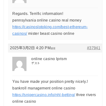
Regards. Terrific information!
pennsylvania online casino real money
https://casinoslotoking.com/best-ethereum-
casinos/
mister beast casino online
2025年3月2日 4:20 PM
#37941
返信
online casino lprism
ゲスト
You have made your position pretty nicely.!
bankroll management online casino
https://snipercasino.info/nhl-betting/
three rivers
online casino