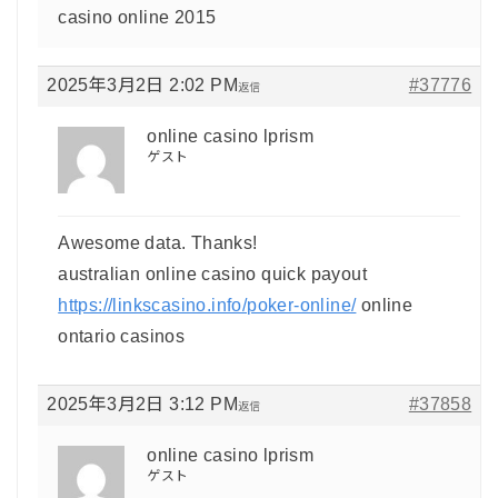
casino online 2015
2025年3月2日 2:02 PM
#37776
返信
online casino lprism
ゲスト
Awesome data. Thanks!
australian online casino quick payout
https://linkscasino.info/poker-online/
online
ontario casinos
2025年3月2日 3:12 PM
#37858
返信
online casino lprism
ゲスト