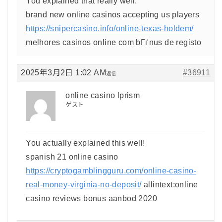
You explained that really well.
brand new online casinos accepting us players
https://snipercasino.info/online-texas-holdem/
melhores casinos online com bГґnus de registo
2025年3月2日 1:02 AM
#36911
返信
online casino lprism
ゲスト
You actually explained this well!
spanish 21 online casino
https://cryptogamblingguru.com/online-casino-
real-money-virginia-no-deposit/
allintext:online
casino reviews bonus aanbod 2020