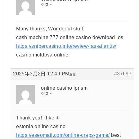
ゲスト
Many thanks, Wonderful stuff.
cash machine 777 online casino download ios
https://snipercasino.info/review-las-atlantis/
casino moldova online
2025年3月2日 12:49 PM
#37697
返信
online casino lprism
ゲスト
Thank you! I like it.
estonia online casino
https://eseomail.com/online-craps-game/
best