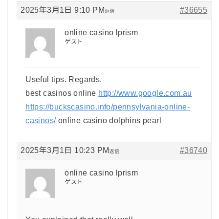
2025年3月1日 9:10 PM
#36655
返信
online casino lprism
ゲスト
Useful tips. Regards.
best casinos online
http://www.google.com.au
https://buckscasino.info/pennsylvania-online-
casinos/
online casino dolphins pearl
2025年3月1日 10:23 PM
#36740
返信
online casino lprism
ゲスト