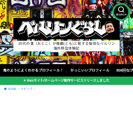
SEARCH
30代の漢（おとこ）が強敵(とも)と発する愉快なベルリン
海外移住体験記
鬼のようによくわかるプロフィール！
かっこいいプロフィール
8bit
Webサイト/ホームページ制作サービスリリースしました
HOME
トピック