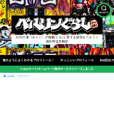
SEARCH
30代の漢（おとこ）が強敵(とも)と発する愉快なベルリン
海外移住体験記
鬼のようによくわかるプロフィール！
かっこいいプロフィール
8bit
Webサイト/ホームページ制作サービスリリースしました
HOME
トピック