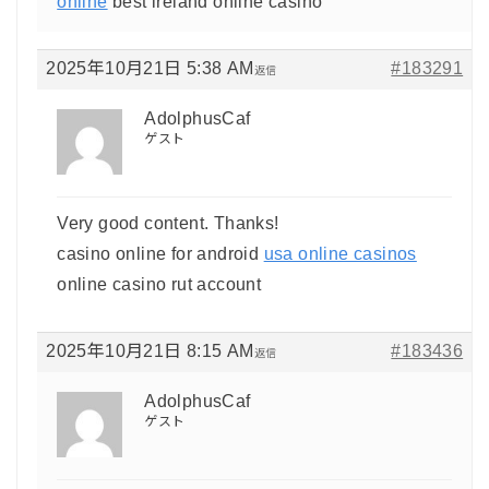
online
best ireland online casino
2025年10月21日 5:38 AM
#183291
返信
AdolphusCaf
ゲスト
Very good content. Thanks!
casino online for android
usa online casinos
online casino rut account
2025年10月21日 8:15 AM
#183436
返信
AdolphusCaf
ゲスト