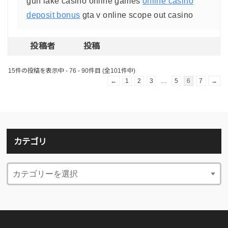
gun lake casino online games
online casino
deposit bonus
gta v online scope out casino
投稿者
投稿
15件の投稿を表示中 - 76 - 90件目 (全101件中)
←
1
2
3
…
5
6
7
→
カテゴリ