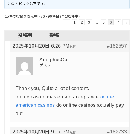
このトピックは空です。
15件の投稿を表示中 - 76 - 90件目 (全101件中)
←
1
2
3
…
5
6
7
→
投稿者
投稿
2025年10月20日 6:26 PM
#182557
返信
AdolphusCaf
ゲスト
Thank you, Quite a lot of content.
online casino mastercard acceptance
online
american casinos
do online casinos actually pay
out
2025年10月20日 9:17 PM
#182733
返信