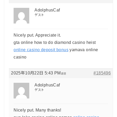
AdolphusCaf
ゲスト
Nicely put. Appreciate it.
gta online how to do diamond casino heist
online casino deposit bonus
yamava online
casino
2025年10月22日 5:43 PM
#185496
返信
AdolphusCaf
ゲスト
Nicely put. Many thanks!