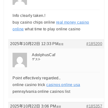
Info clearly taken.!
buy casino chips online
real money casino
online
what time to play online casino
2025年10月22日 12:33 PM
#185200
返信
AdolphusCaf
ゲスト
Point effectively regarded..
online casino trick
casinos online usa
pennsylvania online casinos list
2025年10月22日 3:06 PM
#185357
返信