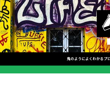
鬼のようによくわかるプ