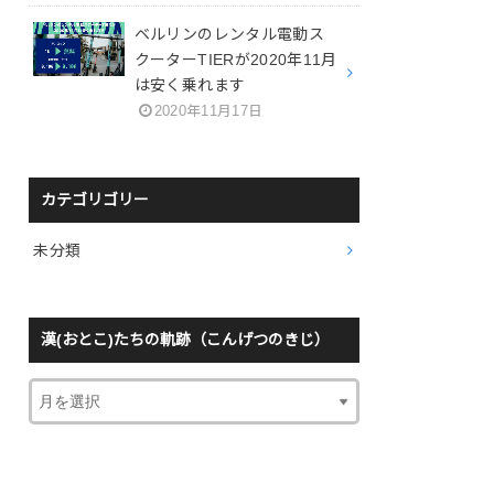
ベルリンのレンタル電動ス
クーターTIERが2020年11月
は安く乗れます
2020年11月17日
カテゴリゴリー
未分類
漢(おとこ)たちの軌跡（こんげつのきじ）