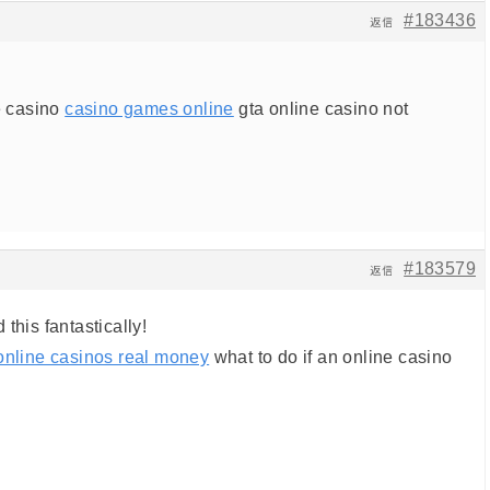
#183436
返信
ne casino
casino games online
gta online casino not
#183579
返信
this fantastically!
online casinos real money
what to do if an online casino