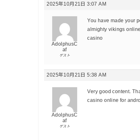
2025年10月21日 3:07 AM
You have made your po
almighty vikings onlin
casino
AdolphusC
af
ゲスト
2025年10月21日 5:38 AM
Very good content. Th
casino online for andr
AdolphusC
af
ゲスト