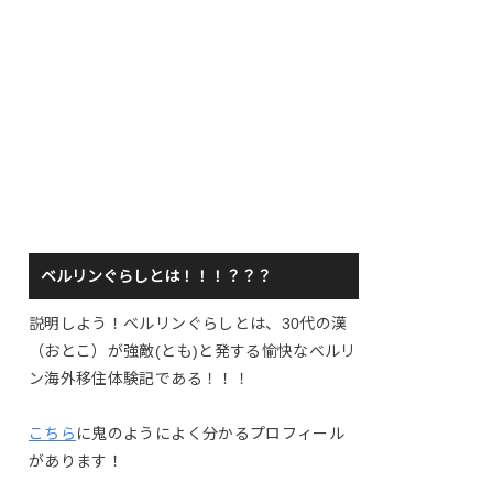
ベルリンぐらしとは！！！？？？
説明しよう！ベルリンぐらしとは、30代の漢
（おとこ）が強敵(とも)と発する愉快なベルリ
ン海外移住体験記である！！！
こちら
に鬼のようによく分かるプロフィール
があります！