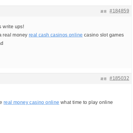
#184859
返信
 write ups!
ia real money
real cash casinos online
casino slot games
ad
#185032
返信
ne
real money casino online
what time to play online