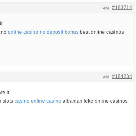
#183714
返信
t!
sino
online casino no deposit bonus
best online casinos
#184234
返信
e it.
o slots
casino online casino
albanian leke online casinos