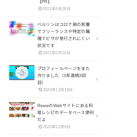
【PR】
2021年5月28日
ベルリンはコロナ禍の影響
でフリーランスや特定の職
種でビザが発行されにくい
状況です
2021年2月10日
プロフィールページをまた
作りました（3年連続3回
目）
2020年12月18日
ReweのWebサイトにある料
理レシピのデータベース便利
だよ
2020年12月9日