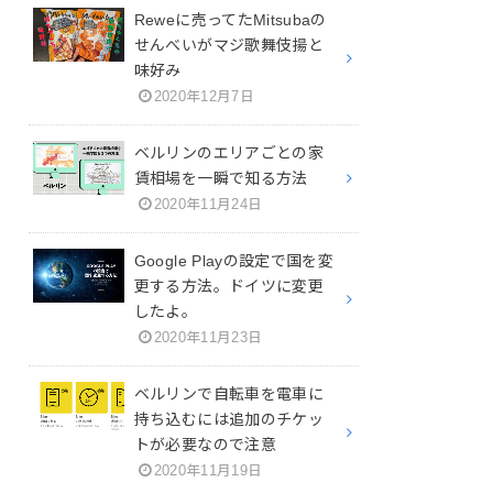
Reweに売ってたMitsubaの
せんべいがマジ歌舞伎揚と
味好み
2020年12月7日
ベルリンのエリアごとの家
賃相場を一瞬で知る方法
2020年11月24日
Google Playの設定で国を変
更する方法。ドイツに変更
したよ。
2020年11月23日
ベルリンで自転車を電車に
持ち込むには追加のチケッ
トが必要なので注意
2020年11月19日