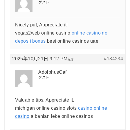
ゲスト
Nicely put, Appreciate it!
vegas2web online casino
online casino no
deposit bonus
best online casinos uae
2025年10月21日 9:12 PM
#184234
返信
AdolphusCaf
ゲスト
Valuable tips. Appreciate it.
michigan online casino slots
casino online
casino
albanian leke online casinos