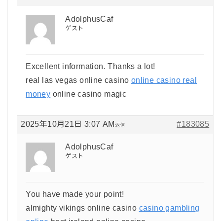
AdolphusCaf
ゲスト
Excellent information. Thanks a lot!
real las vegas online casino
online casino real
money
online casino magic
2025年10月21日 3:07 AM
#183085
返信
AdolphusCaf
ゲスト
You have made your point!
almighty vikings online casino
casino gambling