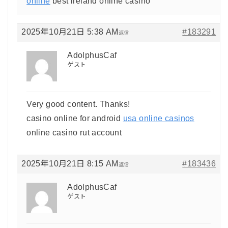
online
best ireland online casino
2025年10月21日 5:38 AM
#183291
返信
AdolphusCaf
ゲスト
Very good content. Thanks!
casino online for android
usa online casinos
online casino rut account
2025年10月21日 8:15 AM
#183436
返信
AdolphusCaf
ゲスト