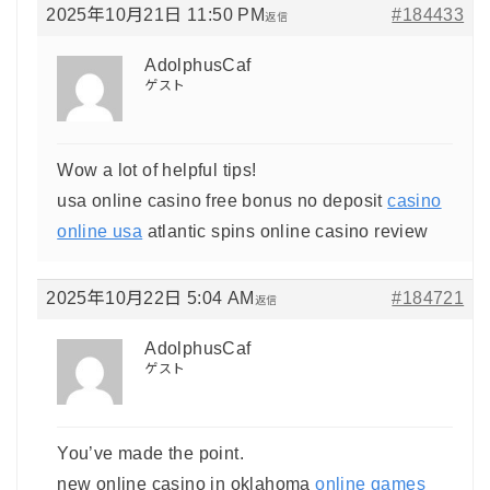
2025年10月21日 11:50 PM
#184433
返信
AdolphusCaf
ゲスト
Wow a lot of helpful tips!
usa online casino free bonus no deposit
casino
online usa
atlantic spins online casino review
2025年10月22日 5:04 AM
#184721
返信
AdolphusCaf
ゲスト
You’ve made the point.
new online casino in oklahoma
online games