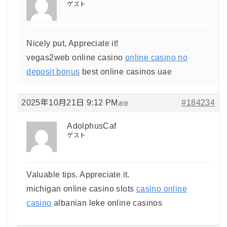
ゲスト
Nicely put, Appreciate it!
vegas2web online casino
online casino no
deposit bonus
best online casinos uae
2025年10月21日 9:12 PM
#184234
返信
AdolphusCaf
ゲスト
Valuable tips. Appreciate it.
michigan online casino slots
casino online
casino
albanian leke online casinos