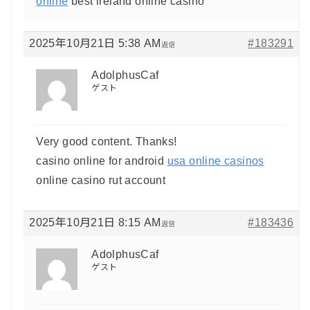
online
best ireland online casino
2025年10月21日 5:38 AM
#183291
返信
AdolphusCaf
ゲスト
Very good content. Thanks!
casino online for android
usa online casinos
online casino rut account
2025年10月21日 8:15 AM
#183436
返信
AdolphusCaf
ゲスト