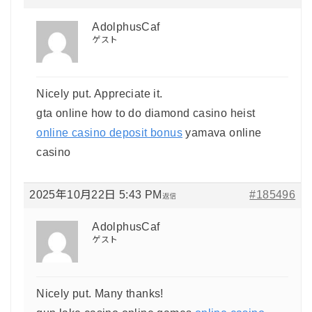
AdolphusCaf
ゲスト
Nicely put. Appreciate it.
gta online how to do diamond casino heist
online casino deposit bonus
yamava online
casino
2025年10月22日 5:43 PM
#185496
返信
AdolphusCaf
ゲスト
Nicely put. Many thanks!