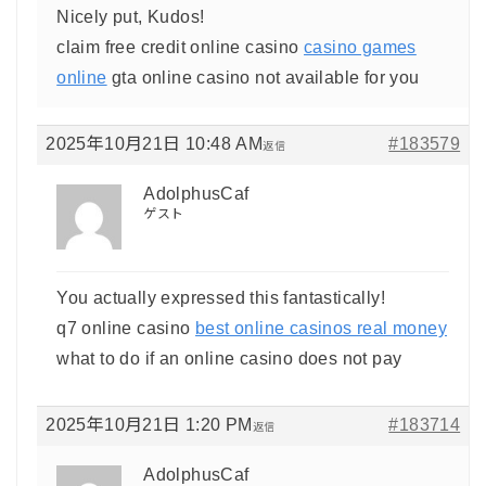
Nicely put, Kudos!
claim free credit online casino
casino games
online
gta online casino not available for you
2025年10月21日 10:48 AM
#183579
返信
AdolphusCaf
ゲスト
You actually expressed this fantastically!
q7 online casino
best online casinos real money
what to do if an online casino does not pay
2025年10月21日 1:20 PM
#183714
返信
AdolphusCaf