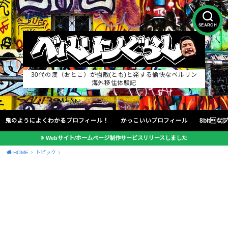
SEARCH
30代の漢（おとこ）が強敵(とも)と発する愉快なベルリン
海外移住体験記
鬼のようによくわかるプロフィール！
かっこいいプロフィール
8bit
Webサイト/ホームページ制作サービスリリースしました
HOME
トピック