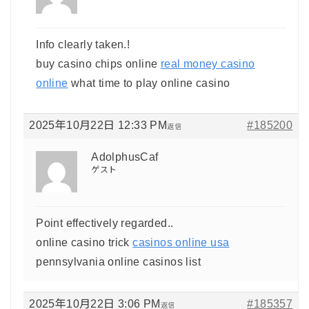
Info clearly taken.!
buy casino chips online
real money casino
online
what time to play online casino
2025年10月22日 12:33 PM
#185200
返信
AdolphusCaf
ゲスト
Point effectively regarded..
online casino trick
casinos online usa
pennsylvania online casinos list
2025年10月22日 3:06 PM
#185357
返信