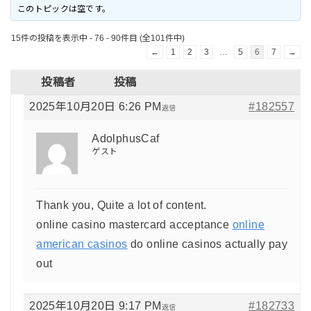
このトピックは空です。
15件の投稿を表示中 - 76 - 90件目 (全101件中)
←
1
2
3
…
5
6
7
→
投稿者
投稿
2025年10月20日 6:26 PM
#182557
返信
AdolphusCaf
ゲスト
Thank you, Quite a lot of content.
online casino mastercard acceptance
online
american casinos
do online casinos actually pay
out
2025年10月20日 9:17 PM
#182733
返信