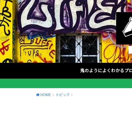
鬼のようによくわかるプ
HOME
トピック