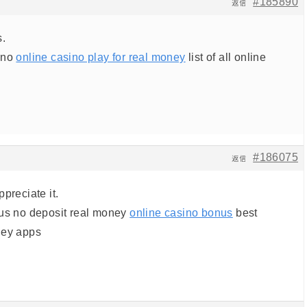
#185890
返信
s.
ino
online casino play for real money
list of all online
#186075
返信
preciate it.
nus no deposit real money
online casino bonus
best
ney apps