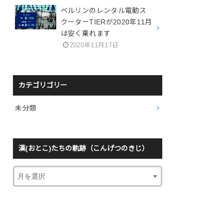
ベルリンのレンタル電動ス
クーターTIERが2020年11月
は安く乗れます
2020年11月17日
カテゴリゴリー
未分類
漢(おとこ)たちの軌跡（こんげつのきじ）