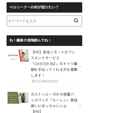
ベルリーナーの何が知りたい？
ね！最新の投降読んでね！
【PR】完全リモートのアシ
スタントサービス
「CASTER BIZ」のドイツ展
開を手伝ってくれる方を募集
します！
2022年9月20日
ガストンルーガの大容量バ
ックパック「ルーレン」普段
使いにめっちゃいいよ
【PR】