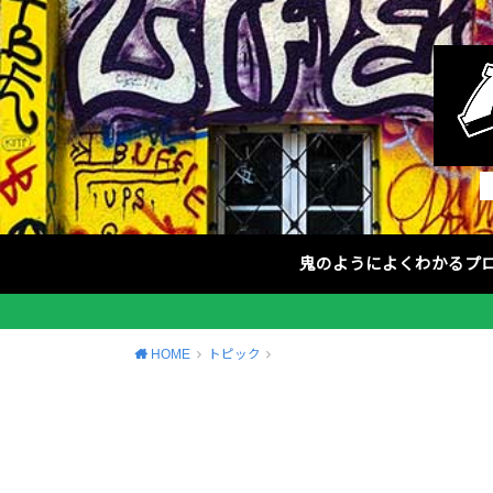
鬼のようによくわかるプ
HOME
トピック