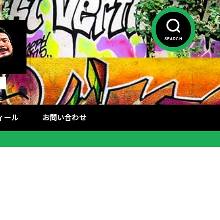
SEARCH
フィール
お問い合わせ