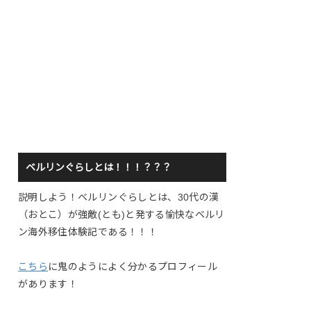
ベルリンぐらしとは！！！？？？
説明しよう！ベルリンぐらしとは、30代の漢
（おとこ）が強敵(とも)と発する愉快なベルリ
ン海外移住体験記である！！！
こちら
に鬼のようによく分かるプロフィール
があります！