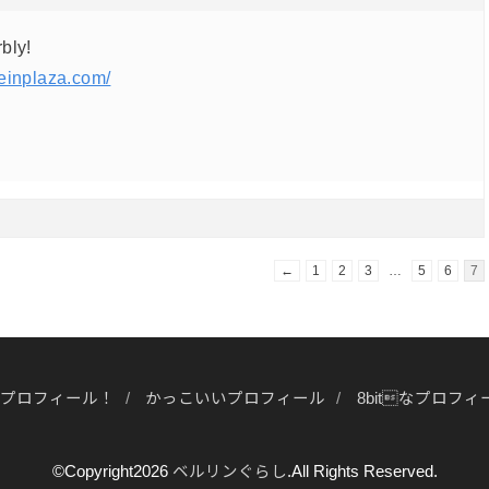
bly!
weinplaza.com/
←
1
2
3
…
5
6
7
プロフィール！
かっこいいプロフィール
8bitなプロフィ
©Copyright2026
ベルリンぐらし
.All Rights Reserved.