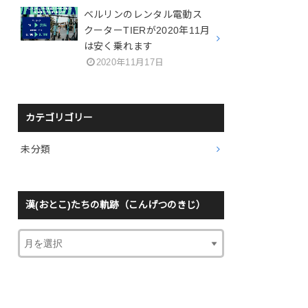
ベルリンのレンタル電動ス
クーターTIERが2020年11月
は安く乗れます
2020年11月17日
カテゴリゴリー
未分類
漢(おとこ)たちの軌跡（こんげつのきじ）