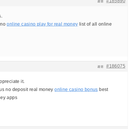
#185890
返信
s.
ino
online casino play for real money
list of all online
#186075
返信
preciate it.
nus no deposit real money
online casino bonus
best
ney apps