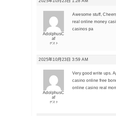
2025年10月23日 1:28 AM
Awesome stuff, Cheer
real online money cas
casinos pa
AdolphusC
af
ゲスト
2025年10月23日 3:59 AM
Very good write ups. Ap
casino online free bo
online casino real mo
AdolphusC
af
ゲスト