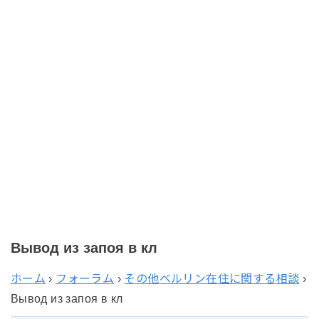
Вывод из запоя в кл
ホーム
›
フォーラム
›
その他ベルリン在住に関する相談
›
Вывод из запоя в кл