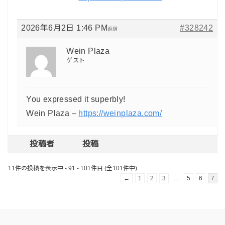
2026年6月2日 1:46 PM
#328242
返信
Wein Plaza
ゲスト
You expressed it superbly!
Wein Plaza –
https://weinplaza.com/
投稿者
投稿
11件の投稿を表示中 - 91 - 101件目 (全101件中)
←
1
2
3
…
5
6
7