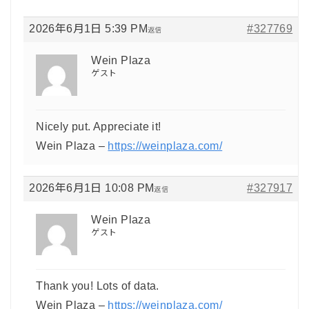
2026年6月1日 5:39 PM
#327769
返信
Wein Plaza
ゲスト
Nicely put. Appreciate it!
Wein Plaza –
https://weinplaza.com/
2026年6月1日 10:08 PM
#327917
返信
Wein Plaza
ゲスト
Thank you! Lots of data.
Wein Plaza –
https://weinplaza.com/