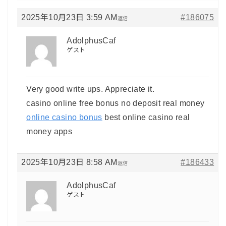
2025年10月23日 3:59 AM
#186075
返信
AdolphusCaf
ゲスト
Very good write ups. Appreciate it.
casino online free bonus no deposit real money
online casino bonus
best online casino real
money apps
2025年10月23日 8:58 AM
#186433
返信
AdolphusCaf
ゲスト