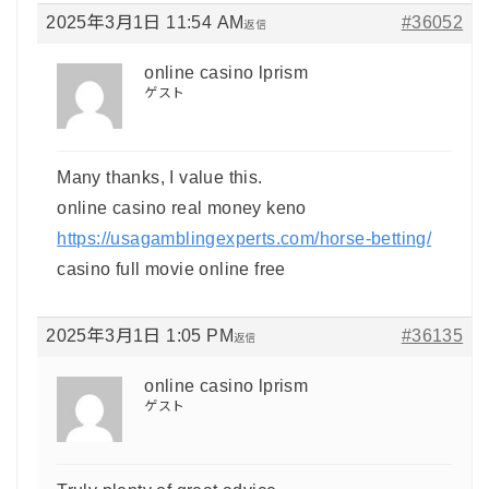
2025年3月1日 11:54 AM
#36052
返信
online casino lprism
ゲスト
Many thanks, I value this.
online casino real money keno
https://usagamblingexperts.com/horse-betting/
casino full movie online free
2025年3月1日 1:05 PM
#36135
返信
online casino lprism
ゲスト