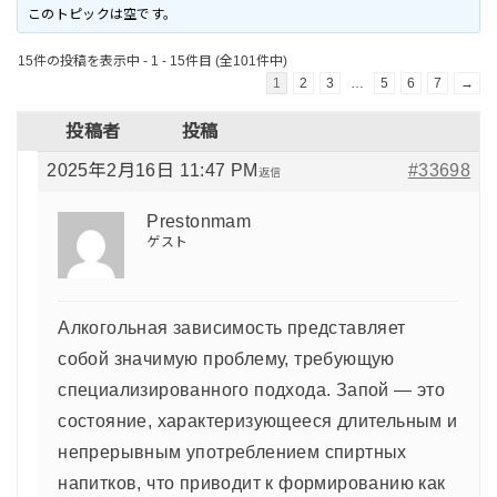
このトピックは空です。
15件の投稿を表示中 - 1 - 15件目 (全101件中)
1
2
3
…
5
6
7
→
投稿者
投稿
2025年2月16日 11:47 PM
#33698
返信
Prestonmam
ゲスト
Алкогольная зависимость представляет
собой значимую проблему, требующую
специализированного подхода. Запой — это
состояние, характеризующееся длительным и
непрерывным употреблением спиртных
напитков, что приводит к формированию как