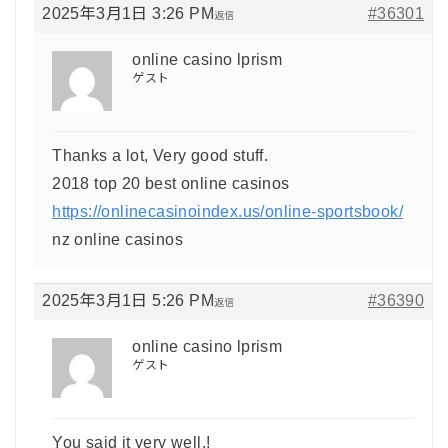
2025年3月1日 3:26 PM
#36301
返信
online casino lprism
ゲスト
Thanks a lot, Very good stuff.
2018 top 20 best online casinos
https://onlinecasinoindex.us/online-sportsbook/
nz online casinos
2025年3月1日 5:26 PM
#36390
返信
online casino lprism
ゲスト
You said it very well.!