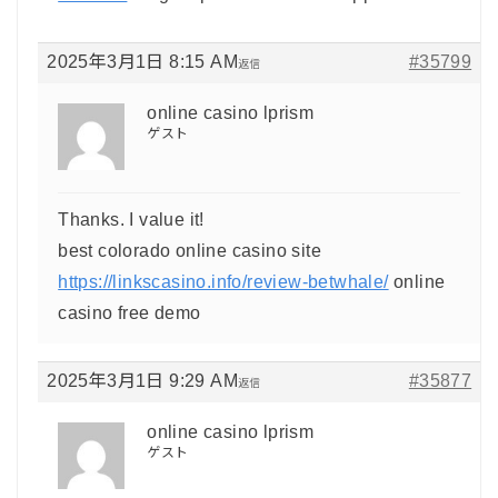
2025年3月1日 8:15 AM
#35799
返信
online casino lprism
ゲスト
Thanks. I value it!
best colorado online casino site
https://linkscasino.info/review-betwhale/
online
casino free demo
2025年3月1日 9:29 AM
#35877
返信
online casino lprism
ゲスト