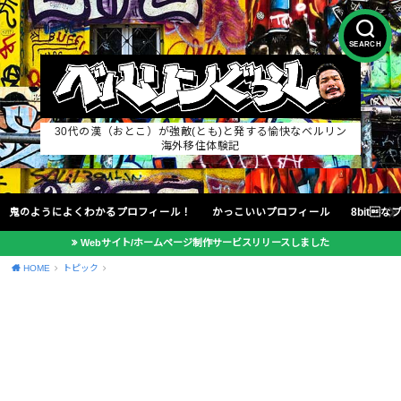
SEARCH
30代の漢（おとこ）が強敵(とも)と発する愉快なベルリン
海外移住体験記
鬼のようによくわかるプロフィール！
かっこいいプロフィール
8bit
Webサイト/ホームページ制作サービスリリースしました
HOME
トピック