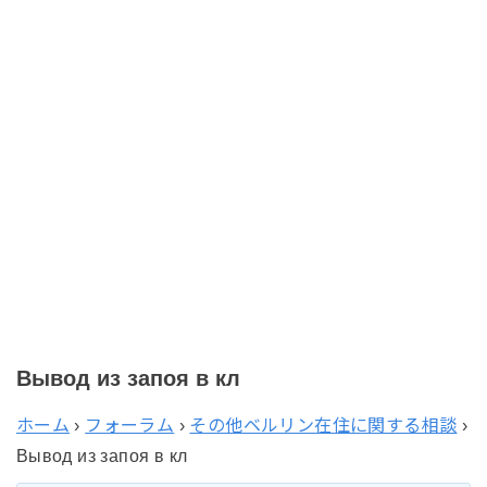
Вывод из запоя в кл
ホーム
›
フォーラム
›
その他ベルリン在住に関する相談
›
Вывод из запоя в кл