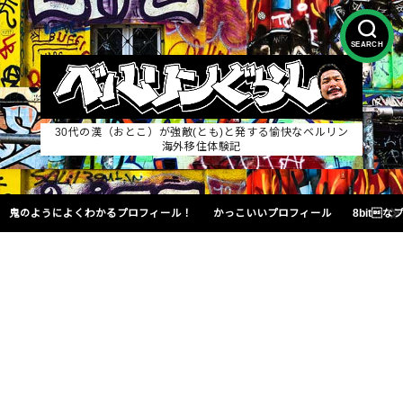
SEARCH
30代の漢（おとこ）が強敵(とも)と発する愉快なベルリン
海外移住体験記
鬼のようによくわかるプロフィール！
かっこいいプロフィール
8bit