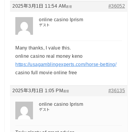
2025年3月1日 11:54 AM
#36052
返信
online casino lprism
ゲスト
Many thanks, I value this.
online casino real money keno
https://usagamblingexperts.com/horse-betting/
casino full movie online free
2025年3月1日 1:05 PM
#36135
返信
online casino lprism
ゲスト