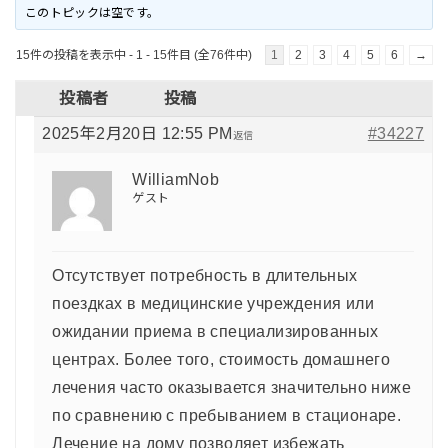
このトピックは空です。
15件の投稿を表示中 - 1 - 15件目 (全76件中)
1
2
3
4
5
6
→
投稿者
投稿
2025年2月20日 12:55 PM
#34227
返信
WilliamNob
ゲスト
Отсутствует потребность в длительных
поездках в медицинские учреждения или
ожидании приема в специализированных
центрах. Более того, стоимость домашнего
лечения часто оказывается значительно ниже
по сравнению с пребыванием в стационаре.
Лечение на дому позволяет избежать