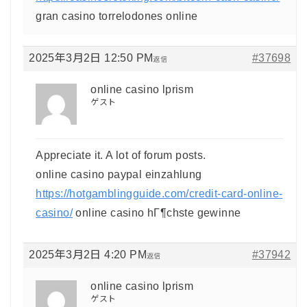
gran casino torrelodones online
2025年3月2日 12:50 PM
#37698
返信
online casino lprism
ゲスト
Appreciate it. A lot of forum posts.
online casino paypal einzahlung
https://hotgamblingguide.com/credit-card-online-
casino/
online casino hГ¶chste gewinne
2025年3月2日 4:20 PM
#37942
返信
online casino lprism
ゲスト