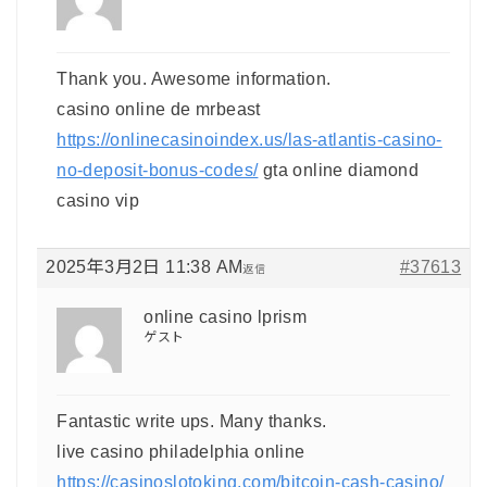
Thank you. Awesome information.
casino online de mrbeast
https://onlinecasinoindex.us/las-atlantis-casino-
no-deposit-bonus-codes/
gta online diamond
casino vip
2025年3月2日 11:38 AM
#37613
返信
online casino lprism
ゲスト
Fantastic write ups. Many thanks.
live casino philadelphia online
https://casinoslotoking.com/bitcoin-cash-casino/