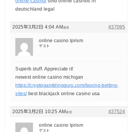
online-casino/
sind online casinos in
deutschland legal
2025年3月2日 4:04 AM
#37095
返信
online casino lprism
ゲスト
Superb stuff. Appreciate it!
newest online casino michigan
https://cryptogamblingguru.com/boxing-betting-
sites/
best blackjack online casino usa
2025年3月2日 10:25 AM
#37524
返信
online casino lprism
ゲスト