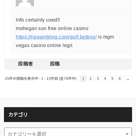
Info certainly used!!
mohegan sun free online casino
https://riggambling.com/golf-betting/
is mgm
vegas casino online legit
投稿者
投稿
15件の投稿を表示中 - 1 - 15件目 (全76件中)
1
2
3
4
5
6
→
カテゴリ