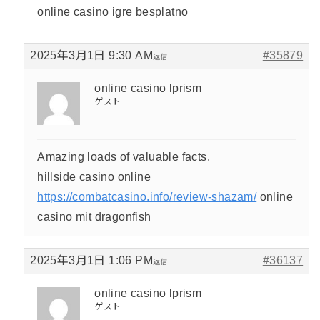
online casino igre besplatno
2025年3月1日 9:30 AM
#35879
返信
online casino lprism
ゲスト
Amazing loads of valuable facts.
hillside casino online
https://combatcasino.info/review-shazam/
online
casino mit dragonfish
2025年3月1日 1:06 PM
#36137
返信
online casino lprism
ゲスト