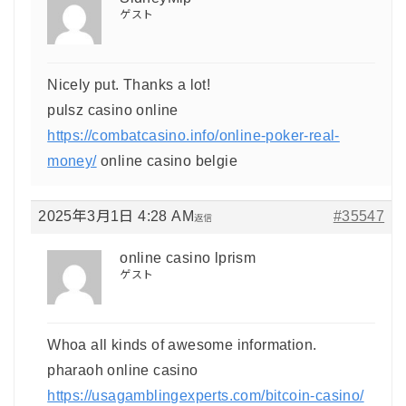
ゲスト
Nicely put. Thanks a lot!
pulsz casino online
https://combatcasino.info/online-poker-real-
money/
online casino belgie
2025年3月1日 4:28 AM
#35547
返信
online casino lprism
ゲスト
Whoa all kinds of awesome information.
pharaoh online casino
https://usagamblingexperts.com/bitcoin-casino/