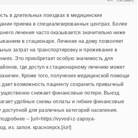
ость в длительных поездках в медицинские
ании приема в специализированных центрах. Более
ашнего лечения часто оказывается значительно ниже
ыванием в стационаре. Лечение на дому позволяет
ьных затрат на транспортировку и проживание в
ниях. Это приобретает особую значимость для
айонов, где доступ к стационарному лечению может
раничен. Кроме того, получение медицинской помощи
 дает возможность пациенту сохранить привычный
 существенно снижает финансовые потери. Выезд
агает удобные схемы оплаты и гибкие финансовые
у доступной для различных категорий населения.
дробнее – [url=https://vyvod-iz-zapoya-
д. из. запоя. красноярск.[/url]