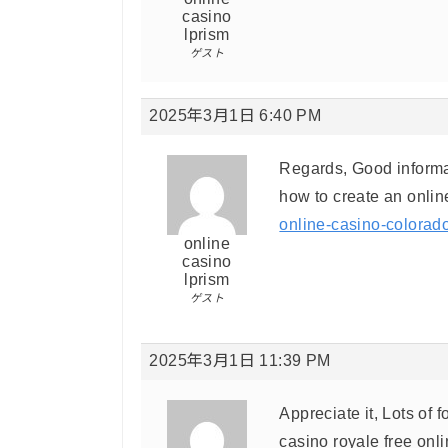
casino
lprism
ゲスト
2025年3月1日 6:40 PM
Regards, Good informa
how to create an onli
online-casino-colorado
online
casino
lprism
ゲスト
2025年3月1日 11:39 PM
Appreciate it, Lots of 
casino royale free onl