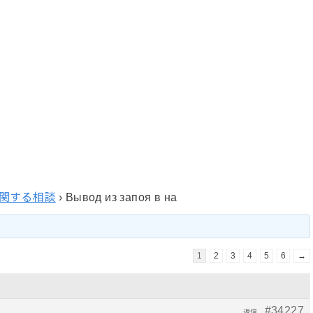
関する相談
›
Вывод из запоя в на
1
2
3
4
5
6
→
#34227
返信