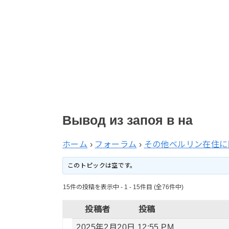
Вывод из запоя в на
ホーム
›
フォーラム
›
その他ベルリン在住に
このトピックは空です。
15件の投稿を表示中 - 1 - 15件目 (全76件中)
投稿者
投稿
2025年2月20日 12:55 PM