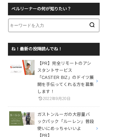
ベルリーナーの何が知りたい？
ね！最新の投降読んでね！
【PR】完全リモートのアシ
スタントサービス
「CASTER BIZ」のドイツ展
開を手伝ってくれる方を募集
します！
2022年9月20日
ガストンルーガの大容量バ
ックパック「ルーレン」普段
使いにめっちゃいいよ
【PR】