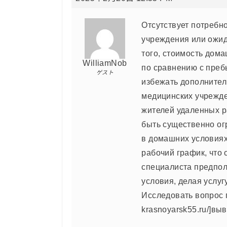
Отсутствует потребн
учреждения или ожид
того, стоимость дом
WilliamNob
по сравнению с преб
ゲスト
избежать дополнител
медицинских учрежде
жителей удаленных р
быть существенно ог
в домашних условиях
рабочий график, что
специалиста предпол
условия, делая услуг
Исследовать вопрос по
krasnoyarsk55.ru/]выво