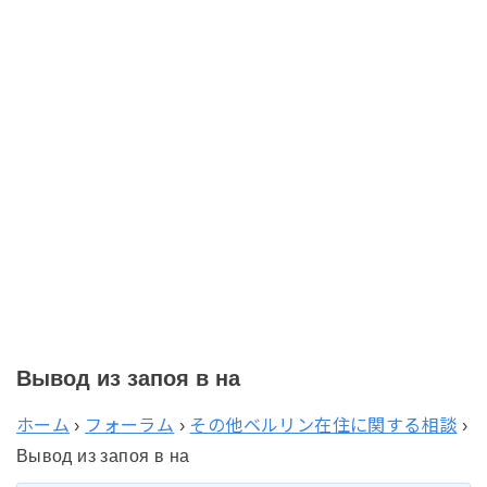
Вывод из запоя в на
ホーム
›
フォーラム
›
その他ベルリン在住に関する相談
›
Вывод из запоя в на