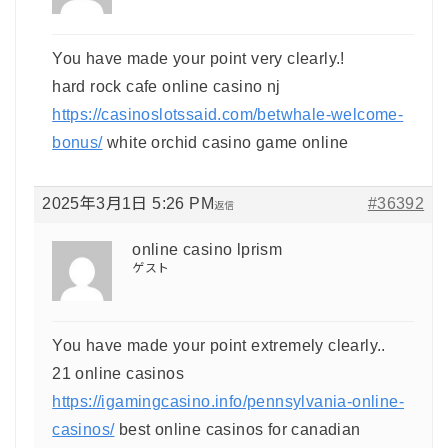
You have made your point very clearly.!
hard rock cafe online casino nj
https://casinoslotssaid.com/betwhale-welcome-
bonus/
white orchid casino game online
2025年3月1日 5:26 PM
#36392
返信
online casino lprism
ゲスト
You have made your point extremely clearly..
21 online casinos
https://igamingcasino.info/pennsylvania-online-
casinos/
best online casinos for canadian