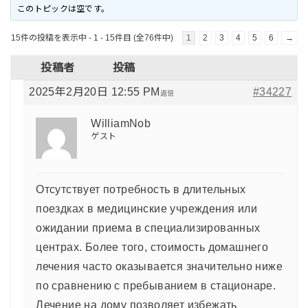
このトピックは空です。
15件の投稿を表示中 - 1 - 15件目 (全76件中)
1
2
3
4
5
6
→
投稿者
投稿
2025年2月20日 12:55 PM
#34227
返信
WilliamNob
ゲスト
Отсутствует потребность в длительных
поездках в медицинские учреждения или
ожидании приема в специализированных
центрах. Более того, стоимость домашнего
лечения часто оказывается значительно ниже
по сравнению с пребыванием в стационаре.
Лечение на дому позволяет избежать