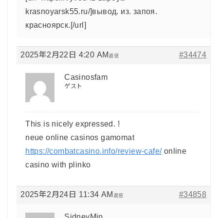
krasnoyarsk55.ru/]вывод. из. запоя.
красноярск.[/url]
2025年2月22日 4:20 AM
#34474
返信
Casinosfam
ゲスト
This is nicely expressed. !
neue online casinos gamomat
https://combatcasino.info/review-cafe/
online
casino with plinko
2025年2月24日 11:34 AM
#34858
返信
SidneyMip