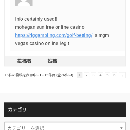
Info certainly used!!
mohegan sun free online casino
https://riggambling.com/golf-betting/
is mgm
vegas casino online legit
投稿者
投稿
15件の投稿を表示中 - 1 - 15件目 (全76件中)
1
2
3
4
5
6
→
カテゴリ