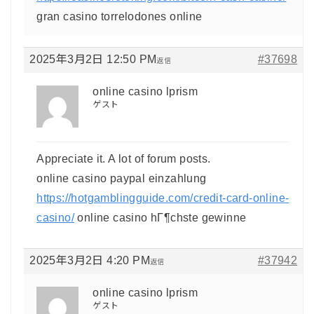
gran casino torrelodones online
2025年3月2日 12:50 PM
#37698
返信
online casino lprism
ゲスト
Appreciate it. A lot of forum posts.
online casino paypal einzahlung
https://hotgamblingguide.com/credit-card-online-
casino/
online casino hГ¶chste gewinne
2025年3月2日 4:20 PM
#37942
返信
online casino lprism
ゲスト