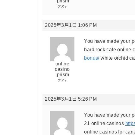
lprism
ゲスト
2025年3月1日 1:06 PM
You have made your poi
hard rock cafe online 
bonus/
white orchid c
online
casino
lprism
ゲスト
2025年3月1日 5:26 PM
You have made your poi
21 online casinos
http
online casinos for can