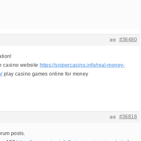
#36480
返信
tion!
ne casino website
https://snipercasino.info/real-money-
/
play casino games online for money
#36818
返信
forum posts.