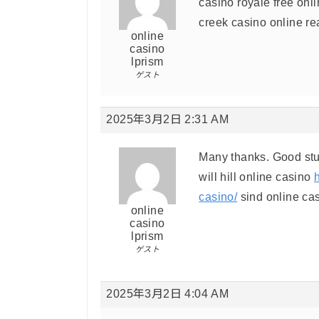
casino royale free onl
creek casino online r
online
casino
lprism
ゲスト
2025年3月2日 2:31 AM
Many thanks. Good stuf
will hill online casino
casino/
sind online cas
online
casino
lprism
ゲスト
2025年3月2日 4:04 AM