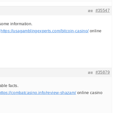
#35547
返信
some information.
o
https://usagamblingexperts.com/bitcoin-casino/
online
#35879
返信
ble facts.
https://combatcasino.info/review-shazam/
online casino