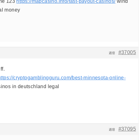
ine 123
https://mapcasino.info/fast-payout-casinos/
wind
eal money
#37005
返信
f.
https://cryptogamblingguru.com/best-minnesota-online-
inos in deutschland legal
#37095
返信