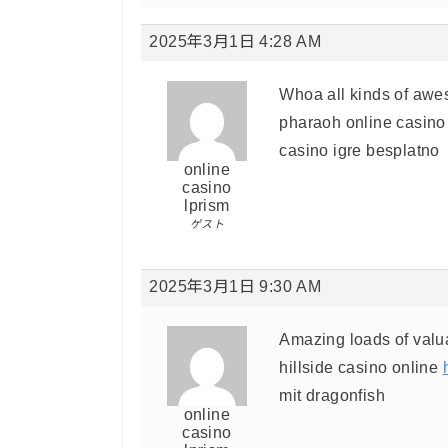
2025年3月1日 4:28 AM
Whoa all kinds of awe
pharaoh online casin
casino igre besplatno
online
casino
lprism
ゲスト
2025年3月1日 9:30 AM
Amazing loads of valua
hillside casino online
mit dragonfish
online
casino