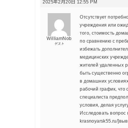
2025年2月20日 12:55 PM
Отсутствует потребн
учреждения или ожид
того, стоимость дом
WilliamNob
по сравнению с преб
ゲスト
избежать дополнител
медицинских учрежде
жителей удаленных р
быть существенно ог
в домашних условиях
рабочий график, что
специалиста предпол
условия, делая услуг
Исследовать вопрос по
krasnoyarsk55.ru/]выво