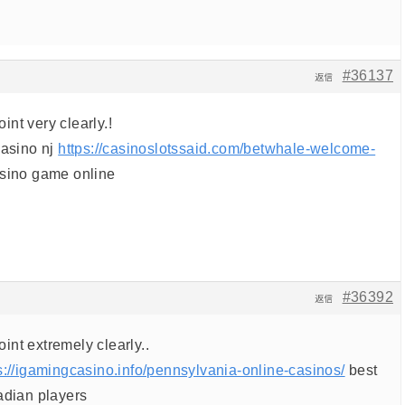
#36137
返信
nt very clearly.!
casino nj
https://casinoslotssaid.com/betwhale-welcome-
asino game online
#36392
返信
nt extremely clearly..
s://igamingcasino.info/pennsylvania-online-casinos/
best
adian players