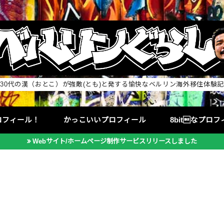
30代の漢（おとこ）が強敵(とも)と発する愉快なベルリン海外移住体験記
ロフィール！
かっこいいプロフィール
8bitなプロ
Webサイト/ホームページ制作サービスリリースしました