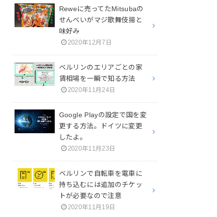
Reweに売ってたMitsubaの
せんべいがマジ歌舞伎揚と
味好み
2020年12月7日
ベルリンのエリアごとの家
賃相場を一瞬で知る方法
2020年11月24日
Google Playの設定で国を変
更する方法。ドイツに変更
したよ。
2020年11月23日
ベルリンで自転車を電車に
持ち込むには追加のチケッ
トが必要なので注意
2020年11月19日