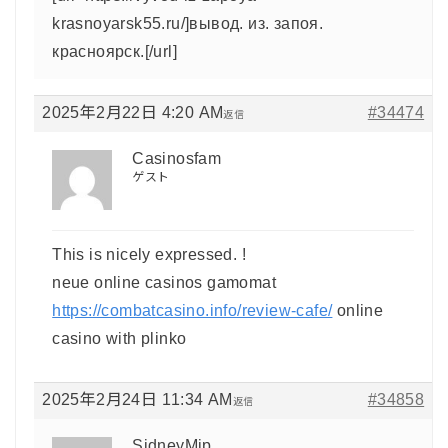
krasnoyarsk55.ru/]вывод. из. запоя.
красноярск.[/url]
2025年2月22日 4:20 AM
#34474
返信
Casinosfam
ゲスト
This is nicely expressed. !
neue online casinos gamomat
https://combatcasino.info/review-cafe/
online
casino with plinko
2025年2月24日 11:34 AM
#34858
返信
SidneyMip