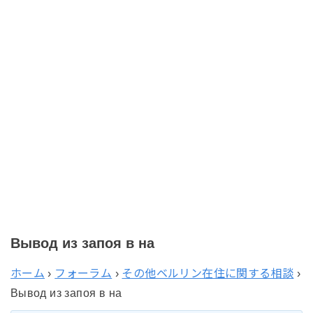
Вывод из запоя в на
ホーム
›
フォーラム
›
その他ベルリン在住に関する相談
›
Вывод из запоя в на