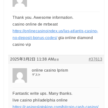
Thank you. Awesome information.
casino online de mrbeast
https://onlinecasinoindex.us/las-atlantis-casino-
no-deposit-bonus-codes/
gta online diamond
casino vip
2025年3月2日 11:38 AM
#37613
返信
online casino lprism
ゲスト
Fantastic write ups. Many thanks.
live casino philadelphia online
https://casinoslotoking.com/bitcoin-cash-casino/