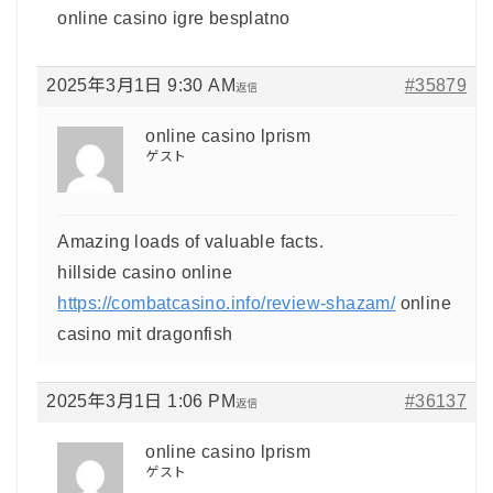
online casino igre besplatno
2025年3月1日 9:30 AM
#35879
返信
online casino lprism
ゲスト
Amazing loads of valuable facts.
hillside casino online
https://combatcasino.info/review-shazam/
online
casino mit dragonfish
2025年3月1日 1:06 PM
#36137
返信
online casino lprism
ゲスト