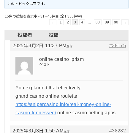
このトピックは空です。
15件の投稿を表示中 - 31 - 45件目 (全1,336件中)
←
1
2
3
4
…
88
89
90
→
投稿者
投稿
2025年3月2日 11:37 PM
#38175
返信
online casino lprism
ゲスト
You explained that effectively.
grand casino online roulette
https://snipercasino.info/real-money-online-
casino-tennessee/
online casino betting apps
2025年3月3日 1:50 AM
#38282
返信