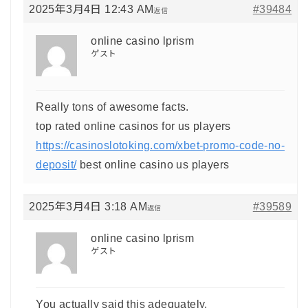
2025年3月4日 12:43 AM
#39484
返信
online casino lprism
ゲスト
Really tons of awesome facts.
top rated online casinos for us players
https://casinoslotoking.com/xbet-promo-code-no-
deposit/
best online casino us players
2025年3月4日 3:18 AM
#39589
返信
online casino lprism
ゲスト
You actually said this adequately.