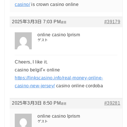
casino/
is crown casino online
2025年3月3日 7:03 PM
#39179
返信
online casino lprism
ゲスト
Cheers, I like it.
casino belgiГ« online
https://linkscasino.info/real-money-online-
casino-new-jersey/
casino online cordoba
2025年3月3日 8:50 PM
#39281
返信
online casino lprism
ゲスト