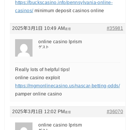
https://buckscasino.info/pennsylvania-online-
casinos/
minimum deposit casinos online
2025年3月1日 10:49 AM
#35981
返信
online casino lprism
ゲスト
Really lots of helpful tips!
online casino exploit
https://mgmonlinecasino.us/nascar-betting-odds/
pamper online casino
2025年3月1日 12:02 PM
#36070
返信
online casino lprism