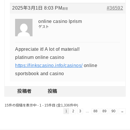
2025年3月1日 8:03 PM
#36592
返信
online casino lprism
ゲスト
Appreciate it! A lot of material!
platinum online casino
https://linkscasino.info/casinos/
online
sportsbook and casino
投稿者
投稿
15件の投稿を表示中 - 1 - 15件目 (全1,336件中)
1
2
3
…
88
89
90
→