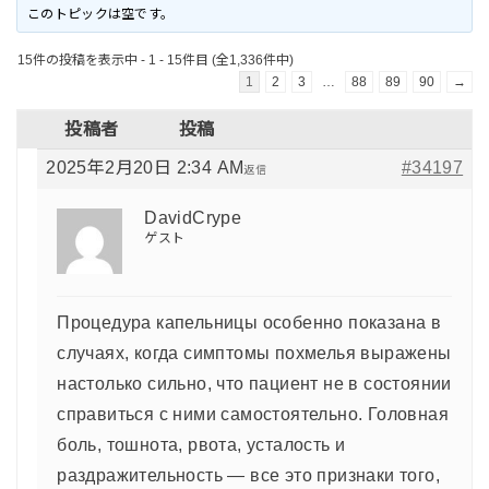
このトピックは空です。
15件の投稿を表示中 - 1 - 15件目 (全1,336件中)
1
2
3
…
88
89
90
→
投稿者
投稿
2025年2月20日 2:34 AM
#34197
返信
DavidCrype
ゲスト
Процедура капельницы особенно показана в
случаях, когда симптомы похмелья выражены
настолько сильно, что пациент не в состоянии
справиться с ними самостоятельно. Головная
боль, тошнота, рвота, усталость и
раздражительность — все это признаки того,