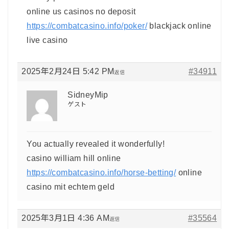
online us casinos no deposit
https://combatcasino.info/poker/
blackjack online
live casino
2025年2月24日 5:42 PM
#34911
返信
SidneyMip
ゲスト
You actually revealed it wonderfully!
casino william hill online
https://combatcasino.info/horse-betting/
online
casino mit echtem geld
2025年3月1日 4:36 AM
#35564
返信