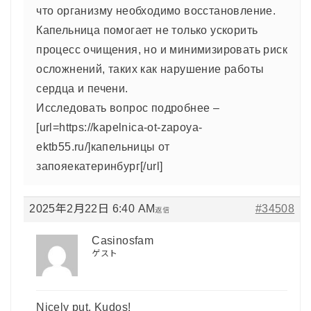
что организму необходимо восстановление.
Капельница помогает не только ускорить
процесс очищения, но и минимизировать риск
осложнений, таких как нарушение работы
сердца и печени.
Исследовать вопрос подробнее –
[url=https://kapelnica-ot-zapoya-
ektb55.ru/]капельницы от
запояекатеринбург[/url]
2025年2月22日 6:40 AM
#34508
返信
Casinosfam
ゲスト
Nicely put. Kudos!