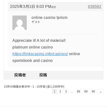
2025年3月1日 8:03 PM
#36592
返信
online casino lprism
ゲスト
Appreciate it! A lot of material!
platinum online casino
https://linkscasino.info/casinos/
online
sportsbook and casino
投稿者
投稿
15件の投稿を表示中 - 1 - 15件目 (全1,336件中)
1
2
3
…
88
89
90
→