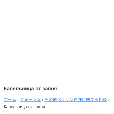
Капельница от запоя
ホーム
›
フォーラム
›
その他ベルリン在住に関する相談
›
Капельница от запоя