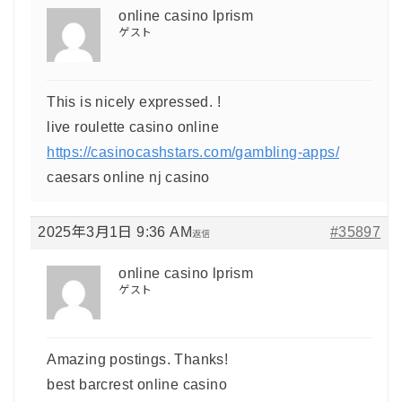
online casino lprism
ゲスト
This is nicely expressed. !
live roulette casino online
https://casinocashstars.com/gambling-apps/
caesars online nj casino
2025年3月1日 9:36 AM
#35897
返信
online casino lprism
ゲスト
Amazing postings. Thanks!
best barcrest online casino