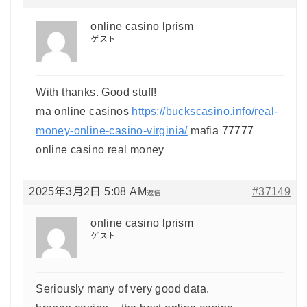
online casino lprism
ゲスト
With thanks. Good stuff!
ma online casinos
https://buckscasino.info/real-
money-online-casino-virginia/
mafia 77777
online casino real money
2025年3月2日 5:08 AM
#37149
返信
online casino lprism
ゲスト
Seriously many of very good data.