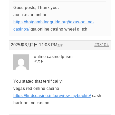
Good posts, Thank you.
aud casino online
https://hotgamblingguide.org/texas-online-
casinos/
gta online casino wheel glitch
2025年3月2日 11:03 PM
#38104
返信
online casino lprism
ゲスト
You stated that terrifically!
vegas red online casino
https://findscasino.info/review-mybookie/
cash
back online casino