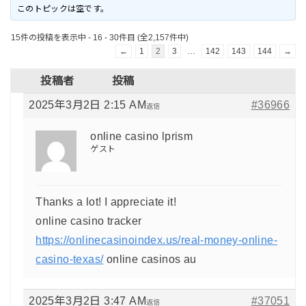
このトピックは空です。
15件の投稿を表示中 - 16 - 30件目 (全2,157件中)
←
1
2
3
…
142
143
144
→
投稿者
投稿
2025年3月2日 2:15 AM
#36966
返信
online casino lprism
ゲスト
Thanks a lot! I appreciate it!
online casino tracker
https://onlinecasinoindex.us/real-money-online-
casino-texas/
online casinos au
2025年3月2日 3:47 AM
#37051
返信