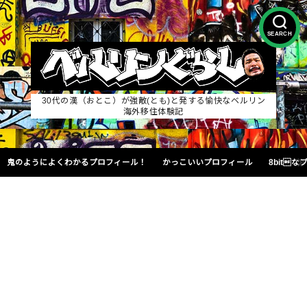
SEARCH
30代の漢（おとこ）が強敵(とも)と発する愉快なベルリン
海外移住体験記
鬼のようによくわかるプロフィール！
かっこいいプロフィール
8bit