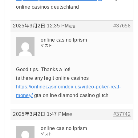
online casinos deutschland
2025年3月2日 12:35 PM
#37658
返信
online casino lprism
ゲスト
Good tips. Thanks a lot!
is there any legit online casinos
https://onlinecasinoindex.us/video-poker-real-
money/
gta online diamond casino glitch
2025年3月2日 1:47 PM
#37742
返信
online casino lprism
ゲスト