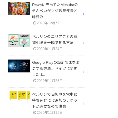
Reweに売ってたMitsubaの
せんべいがマジ歌舞伎揚と
味好み
2020年12月7日
ベルリンのエリアごとの家
賃相場を一瞬で知る方法
2020年11月24日
Google Playの設定で国を変
更する方法。ドイツに変更
したよ。
2020年11月23日
ベルリンで自転車を電車に
持ち込むには追加のチケッ
トが必要なので注意
2020年11月19日