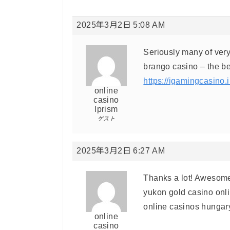
2025年3月2日 5:08 AM
Seriously many of ver
brango casino – the b
https://igamingcasino.
online
casino
lprism
ゲスト
2025年3月2日 6:27 AM
Thanks a lot! Awesome 
yukon gold casino onl
online casinos hungar
online
casino