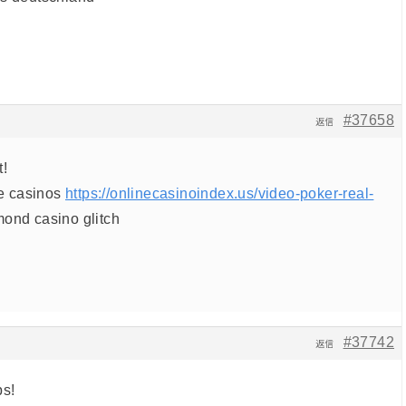
#37658
返信
t!
ne casinos
https://onlinecasinoindex.us/video-poker-real-
mond casino glitch
#37742
返信
ps!