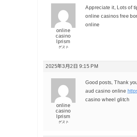
Appreciate it, Lots of ti
online casinos free b
online
online
casino
lprism
ゲスト
2025年3月2日 9:15 PM
Good posts, Thank yo
aud casino online
http
casino wheel glitch
online
casino
lprism
ゲスト