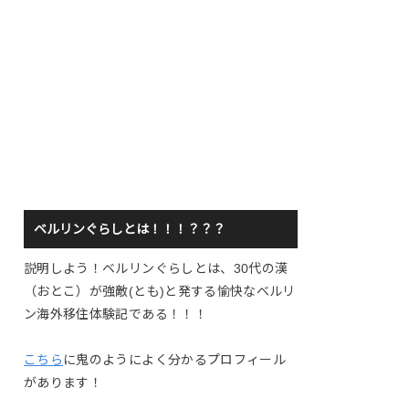
ベルリンぐらしとは！！！？？？
説明しよう！ベルリンぐらしとは、30代の漢
（おとこ）が強敵(とも)と発する愉快なベルリ
ン海外移住体験記である！！！
こちら
に鬼のようによく分かるプロフィール
があります！