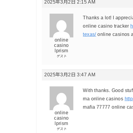
2025年3月2日 2:15 AM
Thanks a lot! I apprecia
online casino tracker
h
texas/
online casinos 
online
casino
lprism
ゲスト
2025年3月2日 3:47 AM
With thanks. Good stuf
ma online casinos
htt
mafia 77777 online ca
online
casino
lprism
ゲスト