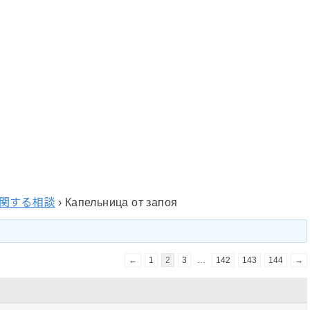
関する相談
›
Капельница от запоя
←
1
2
3
…
142
143
144
→