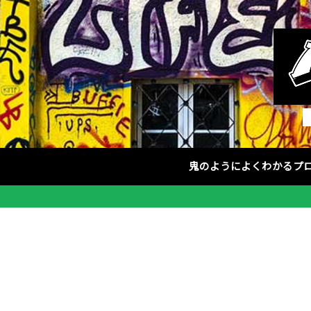
鬼のようによくわかるプ