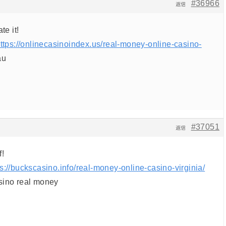
#36966
返信
te it!
ttps://onlinecasinoindex.us/real-money-online-casino-
au
#37051
返信
f!
ps://buckscasino.info/real-money-online-casino-virginia/
sino real money