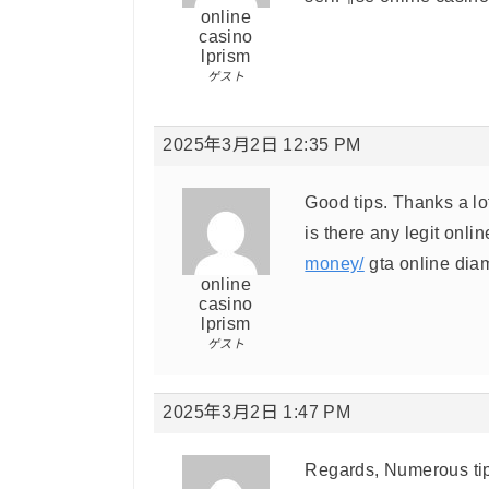
online
casino
lprism
ゲスト
2025年3月2日 12:35 PM
Good tips. Thanks a lo
is there any legit onli
money/
gta online dia
online
casino
lprism
ゲスト
2025年3月2日 1:47 PM
Regards, Numerous ti