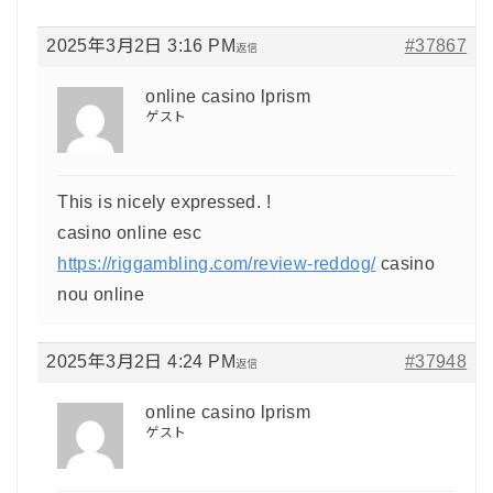
2025年3月2日 3:16 PM
#37867
返信
online casino lprism
ゲスト
This is nicely expressed. !
casino online esc
https://riggambling.com/review-reddog/
casino
nou online
2025年3月2日 4:24 PM
#37948
返信
online casino lprism
ゲスト