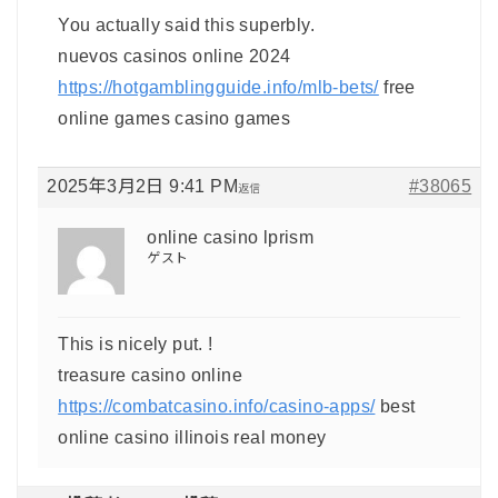
You actually said this superbly.
nuevos casinos online 2024
https://hotgamblingguide.info/mlb-bets/
free
online games casino games
2025年3月2日 9:41 PM
#38065
返信
online casino lprism
ゲスト
This is nicely put. !
treasure casino online
https://combatcasino.info/casino-apps/
best
online casino illinois real money