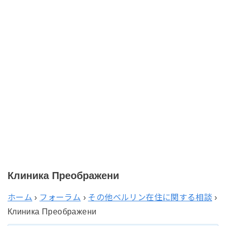
Клиника Преображени
ホーム
›
フォーラム
›
その他ベルリン在住に関する相談
›
Клиника Преображени