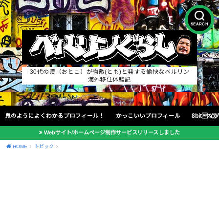
SEARCH
30代の漢（おとこ）が強敵(とも)と発する愉快なベルリン
海外移住体験記
鬼のようによくわかるプロフィール！
かっこいいプロフィール
8bit
Webサイト/ホームページ制作サービスリリースしました
HOME
トピック