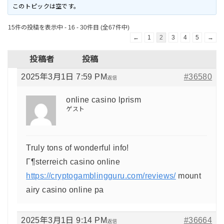
このトピックは空です。
15件の投稿を表示中 - 16 - 30件目 (全67件中)
←
1
2
3
4
5
→
投稿者
投稿
2025年3月1日 7:59 PM
#36580
返信
online casino lprism
ゲスト
Truly tons of wonderful info!
Г¶sterreich casino online
https://cryptogamblingguru.com/reviews/
mount
airy casino online pa
2025年3月1日 9:14 PM
#36664
返信