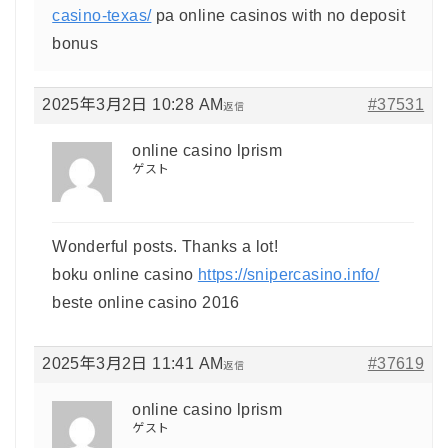
casino-texas/
pa online casinos with no deposit
bonus
2025年3月2日 10:28 AM
#37531
返信
online casino lprism
ゲスト
Wonderful posts. Thanks a lot!
boku online casino
https://snipercasino.info/
beste online casino 2016
2025年3月2日 11:41 AM
#37619
返信
online casino lprism
ゲスト