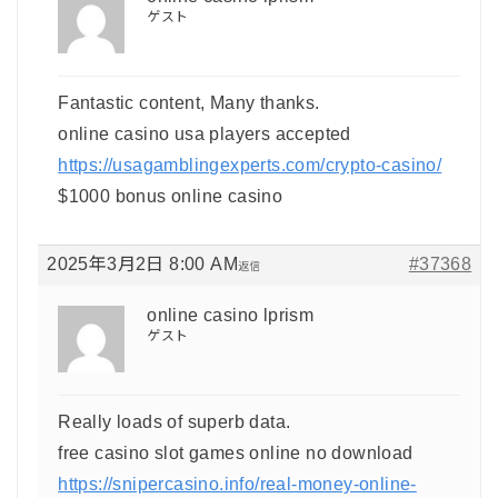
ゲスト
Fantastic content, Many thanks.
online casino usa players accepted
https://usagamblingexperts.com/crypto-casino/
$1000 bonus online casino
2025年3月2日 8:00 AM
#37368
返信
online casino lprism
ゲスト
Really loads of superb data.
free casino slot games online no download
https://snipercasino.info/real-money-online-