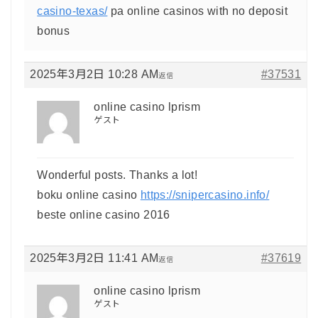
casino-texas/
pa online casinos with no deposit
bonus
2025年3月2日 10:28 AM
#37531
返信
online casino lprism
ゲスト
Wonderful posts. Thanks a lot!
boku online casino
https://snipercasino.info/
beste online casino 2016
2025年3月2日 11:41 AM
#37619
返信
online casino lprism
ゲスト