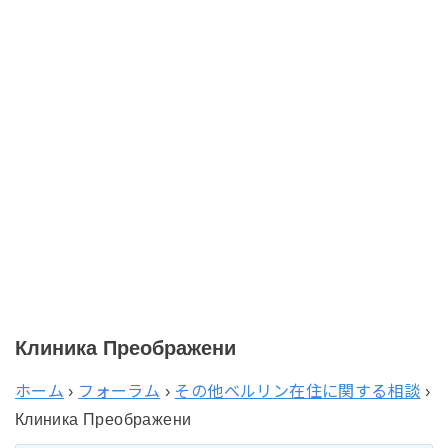
Клиника Преображени
ホーム
›
フォーラム
›
その他ベルリン在住に関する相談
›
Клиника Преображени