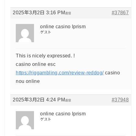
2025年3月2日 3:16 PM
#37867
返信
online casino lprism
ゲスト
This is nicely expressed. !
casino online esc
https://riggambling.com/review-reddog/
casino
nou online
2025年3月2日 4:24 PM
#37948
返信
online casino lprism
ゲスト