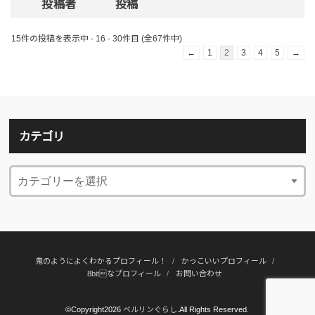
投稿者
投稿
15件の投稿を表示中 - 16 - 30件目 (全67件中)
←
1
2
3
4
5
→
カテゴリ
鬼のようによくわかるプロフィール！
かっこいいプロフィール
8bitなプロフィール
お問い合わせ
©Copyright2026
ベルリンぐらし
.All Rights Reserved.