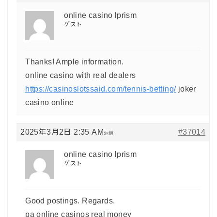
online casino lprism
ゲスト
Thanks! Ample information.
online casino with real dealers
https://casinoslotssaid.com/tennis-betting/
joker
casino online
2025年3月2日 2:35 AM
#37014
返信
online casino lprism
ゲスト
Good postings. Regards.
pa online casinos real money