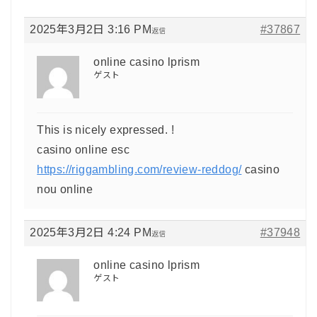
2025年3月2日 3:16 PM
#37867
返信
online casino lprism
ゲスト
This is nicely expressed. !
casino online esc
https://riggambling.com/review-reddog/
casino
nou online
2025年3月2日 4:24 PM
#37948
返信
online casino lprism
ゲスト