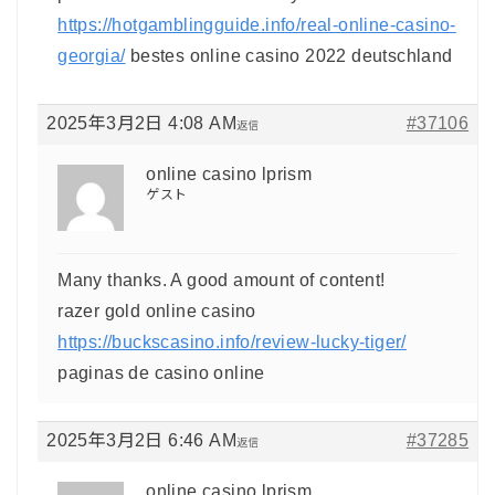
https://hotgamblingguide.info/real-online-casino-
georgia/
bestes online casino 2022 deutschland
2025年3月2日 4:08 AM
#37106
返信
online casino lprism
ゲスト
Many thanks. A good amount of content!
razer gold online casino
https://buckscasino.info/review-lucky-tiger/
paginas de casino online
2025年3月2日 6:46 AM
#37285
返信
online casino lprism