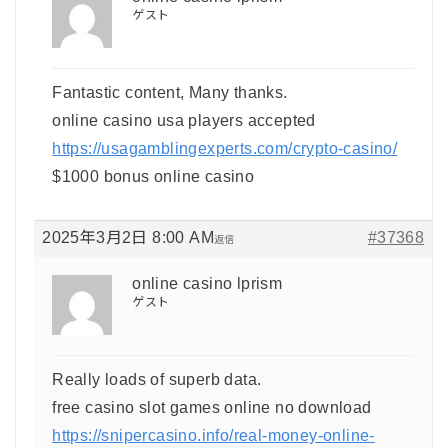
ゲスト
Fantastic content, Many thanks.
online casino usa players accepted
https://usagamblingexperts.com/crypto-casino/
$1000 bonus online casino
2025年3月2日 8:00 AM
#37368
返信
online casino lprism
ゲスト
Really loads of superb data.
free casino slot games online no download
https://snipercasino.info/real-money-online-