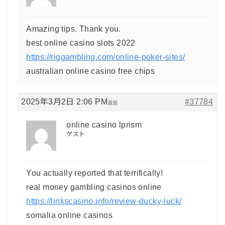
Amazing tips. Thank you.
best online casino slots 2022
https://riggambling.com/online-poker-sites/
australian online casino free chips
2025年3月2日 2:06 PM
#37784
返信
online casino lprism
ゲスト
You actually reported that terrifically!
real money gambling casinos online
https://linkscasino.info/review-ducky-luck/
somalia online casinos