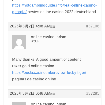
https://hotgamblingguide.info/real-online-casino-
georgia/
bestes online casino 2022 deutschland
2025年3月2日 4:08 AM
#37106
返信
online casino lprism
ゲスト
Many thanks. A good amount of content!
razer gold online casino
https://buckscasino.info/review-lucky-tiger/
paginas de casino online
2025年3月2日 6:46 AM
#37285
返信
online casino lprism