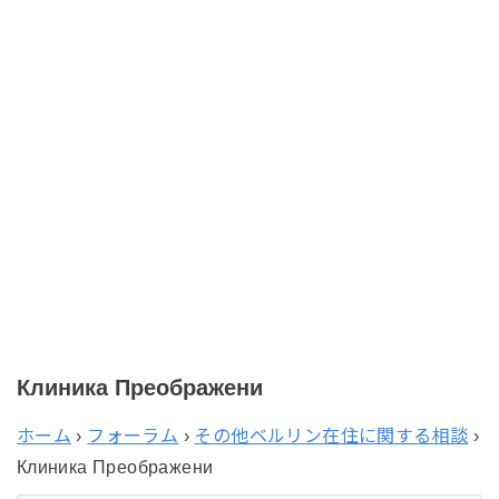
Клиника Преображени
ホーム
›
フォーラム
›
その他ベルリン在住に関する相談
›
Клиника Преображени