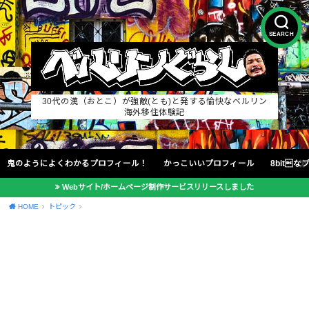
SEARCH
30代の漢（おとこ）が強敵(とも)と発する愉快なベルリン
海外移住体験記
鬼のようによくわかるプロフィール！
かっこいいプロフィール
8bit
Webサイト/ホームページ制作サービスリリースしました
HOME
トピック