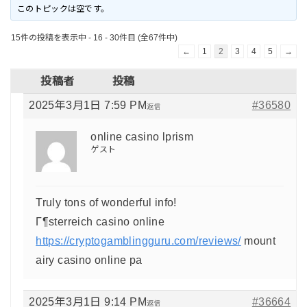
このトピックは空です。
15件の投稿を表示中 - 16 - 30件目 (全67件中)
←
1
2
3
4
5
→
投稿者
投稿
2025年3月1日 7:59 PM
#36580
返信
online casino lprism
ゲスト
Truly tons of wonderful info!
Г¶sterreich casino online
https://cryptogamblingguru.com/reviews/
mount
airy casino online pa
2025年3月1日 9:14 PM
#36664
返信