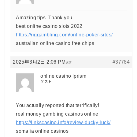
Amazing tips. Thank you.
best online casino slots 2022
https://riggambling.com/online-poker-sites/
australian online casino free chips
2025年3月2日 2:06 PM
#37784
返信
online casino lprism
ゲスト
You actually reported that terrifically!
real money gambling casinos online
https://linkscasino.info/review-ducky-luck/
somalia online casinos