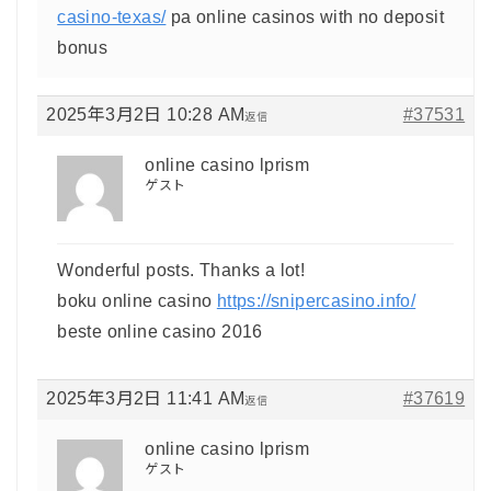
casino-texas/
pa online casinos with no deposit
bonus
2025年3月2日 10:28 AM
#37531
返信
online casino lprism
ゲスト
Wonderful posts. Thanks a lot!
boku online casino
https://snipercasino.info/
beste online casino 2016
2025年3月2日 11:41 AM
#37619
返信
online casino lprism
ゲスト