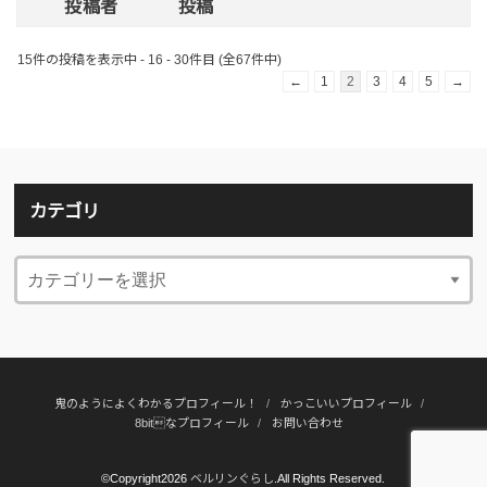
投稿者
投稿
15件の投稿を表示中 - 16 - 30件目 (全67件中)
←
1
2
3
4
5
→
カテゴリ
鬼のようによくわかるプロフィール！
かっこいいプロフィール
8bitなプロフィール
お問い合わせ
©Copyright2026
ベルリンぐらし
.All Rights Reserved.