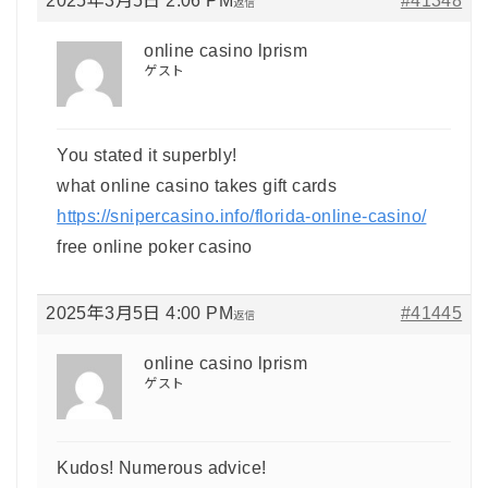
2025年3月5日 2:06 PM
#41348
返信
online casino lprism
ゲスト
You stated it superbly!
what online casino takes gift cards
https://snipercasino.info/florida-online-casino/
free online poker casino
2025年3月5日 4:00 PM
#41445
返信
online casino lprism
ゲスト
Kudos! Numerous advice!