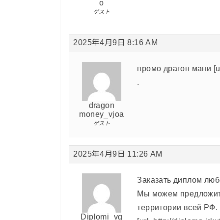
o
ゲスト
2025年4月9日 8:16 AM
промо драгон мани [u
.
dragon
money_vjoa
ゲスト
2025年4月9日 11:26 AM
Заказать диплом люб
Мы можем предложит
территории всей РФ.
Diplomi_vg