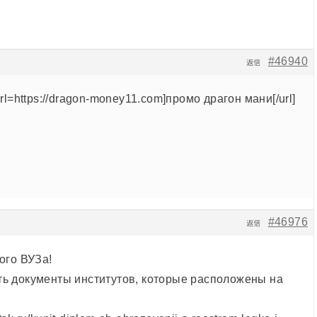
#46940
返信
rl=https://dragon-money11.com]промо драгон мани[/url]
#46976
返信
ого ВУЗа!
ь документы институтов, которые расположены на