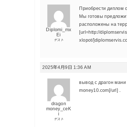
Приобрести диплом 
Мы готовы предложит
расположены на терр
Diplomi_mx
[url=http://diplomservi
Ei
xlopot/]diplomservis.co
ゲスト
2025年4月9日 1:36 AM
вывод с драгон мани [
money10.com[/url] .
dragon
money_ceK
i
ゲスト