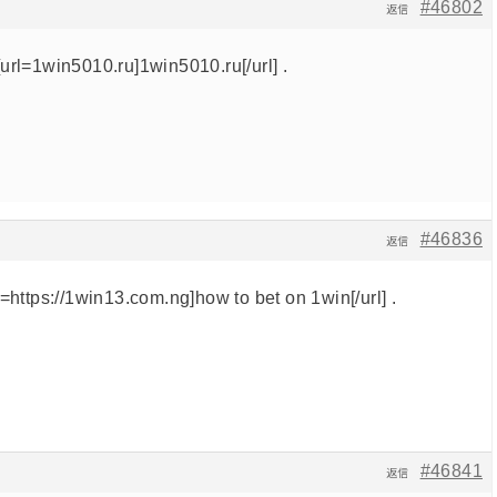
#46802
返信
url=1win5010.ru]1win5010.ru[/url] .
#46836
返信
=https://1win13.com.ng]how to bet on 1win[/url] .
#46841
返信