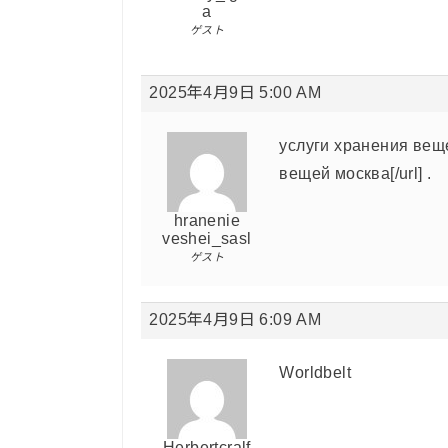
a
ゲスト
2025年4月9日 5:00 AM
услуги хранения вещей
вещей москва[/url] .
hranenie
veshei_sasl
ゲスト
2025年4月9日 6:09 AM
Worldbelt
Herbertcralf