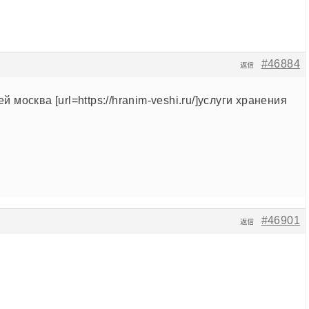
#46884
返信
 москва [url=https://hranim-veshi.ru/]услуги хранения
#46901
返信