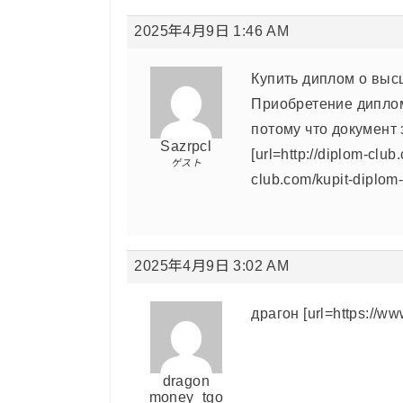
2025年4月9日 1:46 AM
Купить диплом о выс
Приобретение диплом
потому что документ 
Sazrpcl
[url=http://diplom-club
ゲスト
club.com/kupit-diplom-s
2025年4月9日 3:02 AM
драгон [url=https://w
dragon
money_tgo