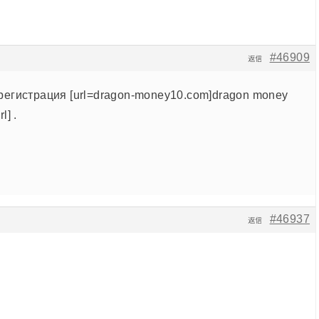
#46909
返信
регистрация [url=dragon-money10.com]dragon money
l] .
#46937
返信