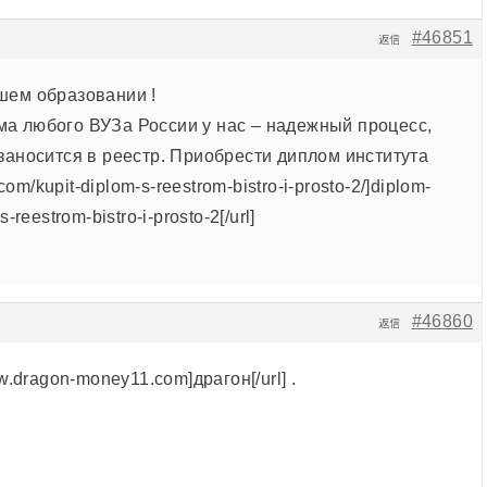
#46851
返信
шем образовании !
а любого ВУЗа России у нас – надежный процесс,
заносится в реестр. Приобрести диплом института
.com/kupit-diplom-s-reestrom-bistro-i-prosto-2/]diplom-
-reestrom-bistro-i-prosto-2[/url]
#46860
返信
ww.dragon-money11.com]драгон[/url] .