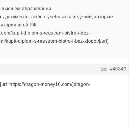
о высшем образовании!
ь документы любых учебных заведений, которые
итории всей РФ.
s.com/kupit-diplom-s-reestrom-bistro-i-bez-
m/kupit-diplom-s-reestrom-bistro-i-bez-xlopot/[/url]
#46849
返信
url=https://dragon-money10.com/]dragon-