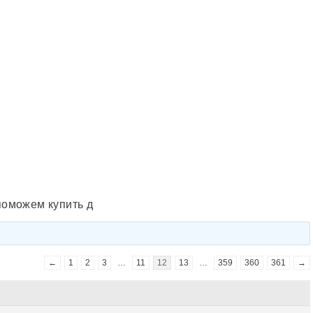
оможем купить д
←
1
2
3
…
11
12
13
…
359
360
361
→