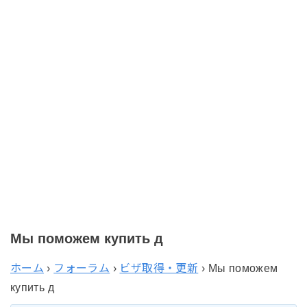
Мы поможем купить д
ホーム
›
フォーラム
›
ビザ取得・更新
›
Мы поможем
купить д