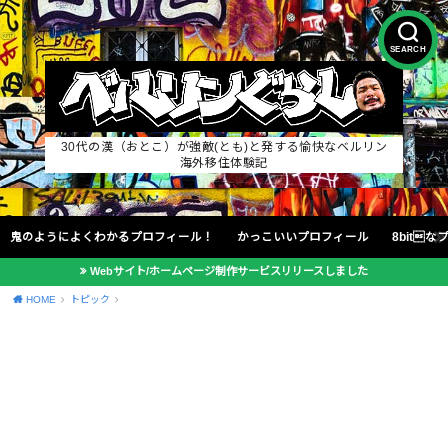
SEARCH
30代の漢（おとこ）が強敵(とも)と発する愉快なベルリン
海外移住体験記
鬼のようによくわかるプロフィール！
かっこいいプロフィール
8bit
Webサイト/ホームページ制作サービスリリースしました
HOME
トピック