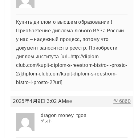
Купить диплом о высшем образовании !
Приобретение диплома любого ВУЗа России
у нас – надежный процесс, потому что
документ заносится в реестр. Приобрести
диплом института [url=http://diplom-
club.com/kupit-diplom-s-reestrom-bistro-i-prosto-
2/]diplom-club.com/kupit-diplom-s-reestrom-
bistro-i-prosto-2[/url]
2025年4月9日 3:02 AM
#46860
返信
dragon money_tgoa
ゲスト