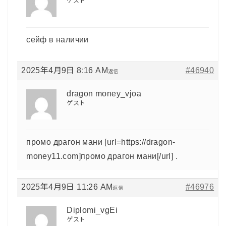
ゲスト
сейф в наличии
2025年4月9日 8:16 AM
#46940
返信
dragon money_vjoa
ゲスト
промо драгон мани [url=https://dragon-
money11.com]промо драгон мани[/url] .
2025年4月9日 11:26 AM
#46976
返信
Diplomi_vgEi
ゲスト