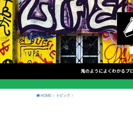
鬼のようによくわかるプ
HOME
トピック