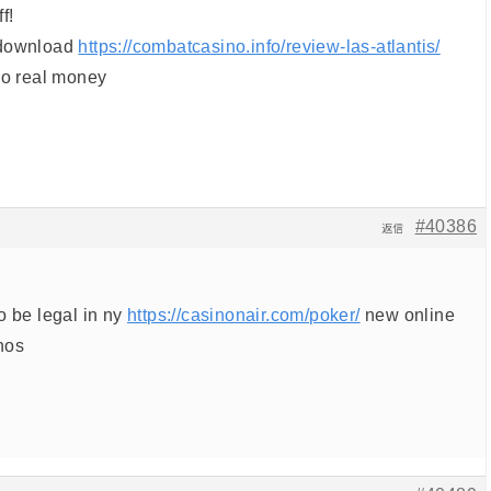
f!
 download
https://combatcasino.info/review-las-atlantis/
no real money
#40386
返信
o be legal in ny
https://casinonair.com/poker/
new online
nos