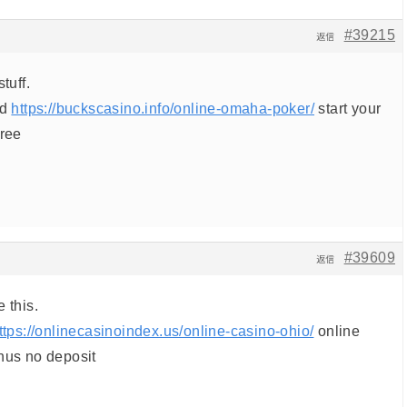
#39215
返信
tuff.
id
https://buckscasino.info/online-omaha-poker/
start your
free
#39609
返信
 this.
ttps://onlinecasinoindex.us/online-casino-ohio/
online
nus no deposit