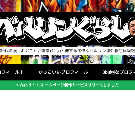
30代の漢（おとこ）が強敵(とも)と発する愉快なベルリン海外移住体験記
ロフィール！
かっこいいプロフィール
8bitなプロ
Webサイト/ホームページ制作サービスリリースしました