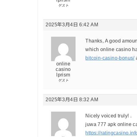
ゲスト
2025年3月4日 6:42 AM
Thanks, A good amount
which online casino h
bitcoin-casino-bonus/
a
online
casino
lprism
ゲスト
2025年3月4日 8:32 AM
Nicely voiced truly! .
juwa 777 apk online c
https://ratingcasino.in