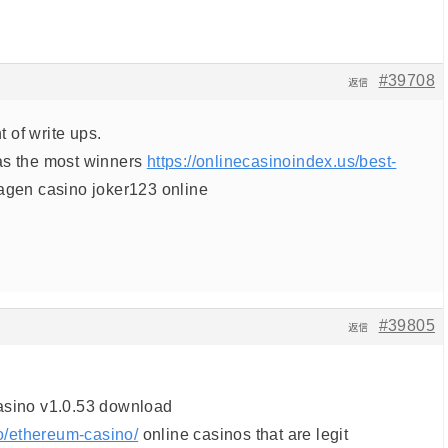
#39708
返信
 of write ups.
as the most winners
https://onlinecasinoindex.us/best-
gen casino joker123 online
#39805
返信
asino v1.0.53 download
fo/ethereum-casino/
online casinos that are legit