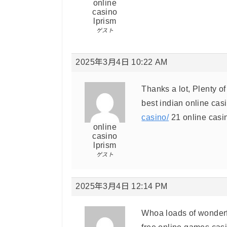
online
casino
lprism
ゲスト
2025年3月4日 10:22 AM
Thanks a lot, Plenty of 
best indian online ca
casino/
21 online casi
online
casino
lprism
ゲスト
2025年3月4日 12:14 PM
Whoa loads of wonderfu