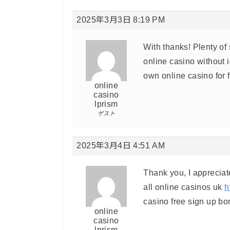
2025年3月3日 8:19 PM
With thanks! Plenty of s
online casino without 
own online casino for 
online
casino
lprism
ゲスト
2025年3月4日 4:51 AM
Thank you, I appreciate
all online casinos uk
h
casino free sign up bo
online
casino
lprism