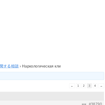
関する相談
›
Наркологическая кли
←
1
2
3
4
→
#38790
返信