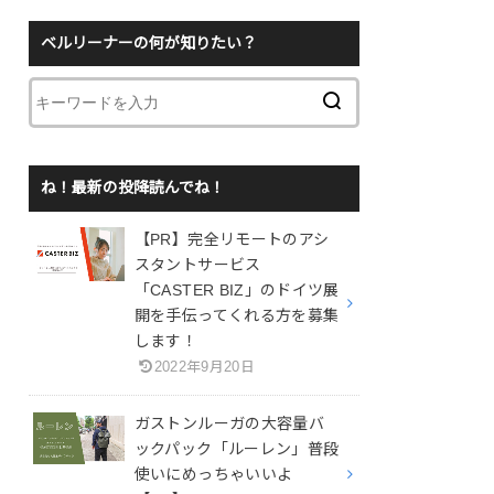
ベルリーナーの何が知りたい？
ね！最新の投降読んでね！
【PR】完全リモートのアシ
スタントサービス
「CASTER BIZ」のドイツ展
開を手伝ってくれる方を募集
します！
2022年9月20日
ガストンルーガの大容量バ
ックパック「ルーレン」普段
使いにめっちゃいいよ