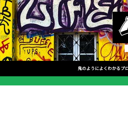
鬼のようによくわかるプ