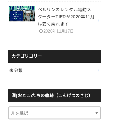
ベルリンのレンタル電動ス
クーターTIERが2020年11月
は安く乗れます
2020年11月17日
カテゴリゴリー
未分類
漢(おとこ)たちの軌跡（こんげつのきじ）