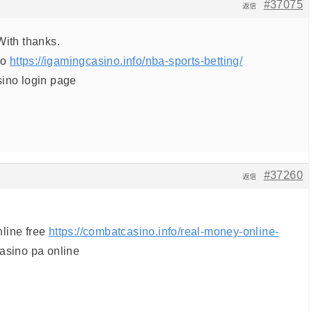
#37075
返信
With thanks.
no
https://igamingcasino.info/nba-sports-betting/
sino login page
#37260
返信
line free
https://combatcasino.info/real-money-online-
sino pa online