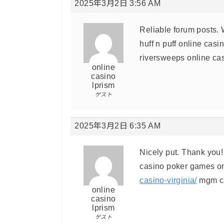
2025年3月2日 3:56 AM
Reliable forum posts. 
huff n puff online casi
riversweeps online ca
online
casino
lprism
ゲスト
2025年3月2日 6:35 AM
Nicely put. Thank you!
casino poker games on
casino-virginia/
mgm ca
online
casino
lprism
ゲスト