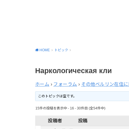
HOME
トピック
Наркологическая кли
ホーム
›
フォーラム
›
その他ベルリン在住に
このトピックは空です。
15件の投稿を表示中 - 16 - 30件目 (全54件中)
投稿者
投稿