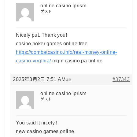
online casino lprism
ゲスト
Nicely put. Thank you!
casino poker games online free
https://combatcasino.info/real-money-online-
casino-virginia/
mgm casino pa online
2025年3月2日 7:51 AM
#37343
返信
online casino lprism
ゲスト
You said it nicely.!
new casino games online