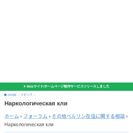
Webサイト/ホームページ制作サービスリリースしました
HOME
トピック
Наркологическая кли
ホーム
›
フォーラム
›
その他ベルリン在住に関する相談
›
Наркологическая кли