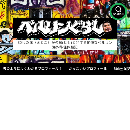
SEARCH
30代の漢（おとこ）が強敵(とも)と発する愉快なベルリン
海外移住体験記
鬼のようによくわかるプロフィール！
かっこいいプロフィール
8bit