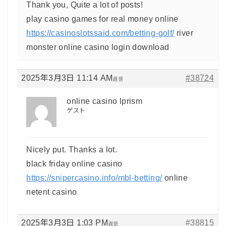
Thank you, Quite a lot of posts!
play casino games for real money online
https://casinoslotssaid.com/betting-golf/
river
monster online casino login download
2025年3月3日 11:14 AM
#38724
返信
online casino lprism
ゲスト
Nicely put. Thanks a lot.
black friday online casino
https://snipercasino.info/mbl-betting/
online
netent casino
2025年3月3日 1:03 PM
#38815
返信