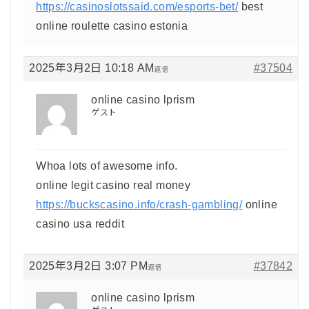
https://casinoslotssaid.com/esports-bet/
best
online roulette casino estonia
2025年3月2日 10:18 AM
#37504
返信
online casino lprism
ゲスト
Whoa lots of awesome info.
online legit casino real money
https://buckscasino.info/crash-gambling/
online
casino usa reddit
2025年3月2日 3:07 PM
#37842
返信
online casino lprism