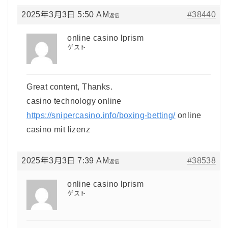
2025年3月3日 5:50 AM
#38440
返信
online casino lprism
ゲスト
Great content, Thanks.
casino technology online
https://snipercasino.info/boxing-betting/
online
casino mit lizenz
2025年3月3日 7:39 AM
#38538
返信
online casino lprism
ゲスト