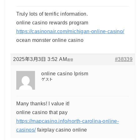
Truly lots of terrific information.
online casino rewards program
https://casinonair.com/michigan-online-casino/
ocean monster online casino
2025年3月3日 3:52 AM
#38339
返信
online casino lprism
ゲスト
Many thanks! I value it!
online casino that pay
https://mapcasino.info/north-carolina-online-
casinos/
fairplay casino online