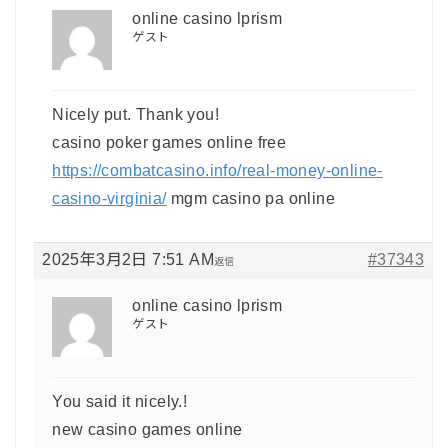
online casino lprism
ゲスト
Nicely put. Thank you!
casino poker games online free
https://combatcasino.info/real-money-online-
casino-virginia/
mgm casino pa online
2025年3月2日 7:51 AM
#37343
返信
online casino lprism
ゲスト
You said it nicely.!
new casino games online