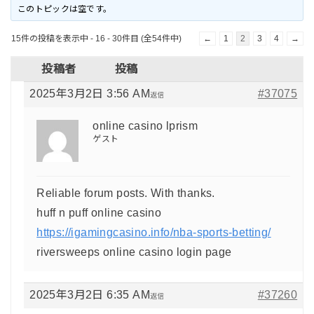
このトピックは空です。
15件の投稿を表示中 - 16 - 30件目 (全54件中)
←
1
2
3
4
→
投稿者
投稿
2025年3月2日 3:56 AM
#37075
返信
online casino lprism
ゲスト
Reliable forum posts. With thanks.
huff n puff online casino
https://igamingcasino.info/nba-sports-betting/
riversweeps online casino login page
2025年3月2日 6:35 AM
#37260
返信