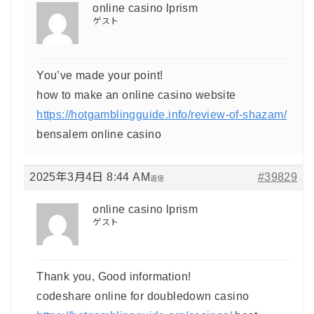
online casino lprism
ゲスト
You’ve made your point!
how to make an online casino website
https://hotgamblingguide.info/review-of-shazam/
bensalem online casino
2025年3月4日 8:44 AM
#39829
返信
online casino lprism
ゲスト
Thank you, Good information!
codeshare online for doubledown casino