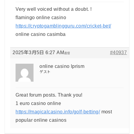
Very well voiced without a doubt. !
flamingo online casino
https://cryptogamblingguru.com/cricket-bet/
online casino casimba
2025年3月5日 6:27 AM
#40937
返信
online casino lprism
ゲスト
Great forum posts. Thank you!
1 euro casino online
https://magicalcasino.info/golf-betting/
most
popular online casinos