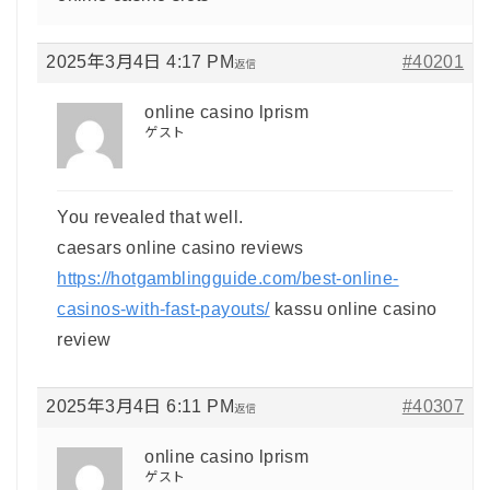
2025年3月4日 4:17 PM
#40201
返信
online casino lprism
ゲスト
You revealed that well.
caesars online casino reviews
https://hotgamblingguide.com/best-online-
casinos-with-fast-payouts/
kassu online casino
review
2025年3月4日 6:11 PM
#40307
返信
online casino lprism
ゲスト