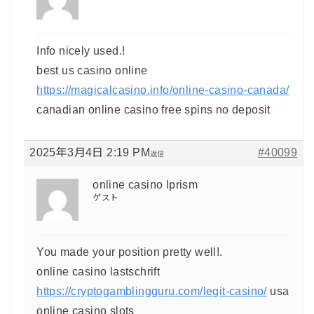
Info nicely used.!
best us casino online
https://magicalcasino.info/online-casino-canada/
canadian online casino free spins no deposit
2025年3月4日 2:19 PM
#40099
返信
online casino lprism
ゲスト
You made your position pretty well!.
online casino lastschrift
https://cryptogamblingguru.com/legit-casino/
usa
online casino slots