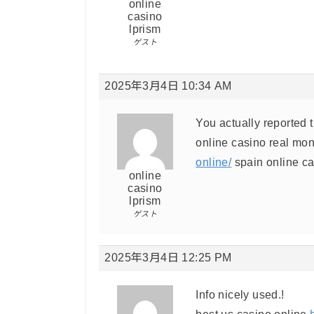
online
casino
lprism
ゲスト
2025年3月4日 10:34 AM
You actually reported th
online casino real mo
online/
spain online c
online
casino
lprism
ゲスト
2025年3月4日 12:25 PM
Info nicely used.!