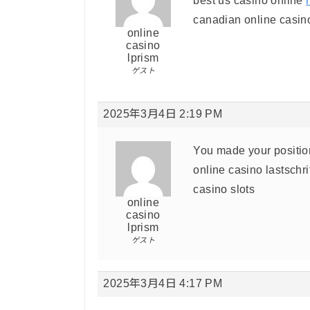
best us casino online
canadian online casino
online
casino
lprism
ゲスト
2025年3月4日 2:19 PM
You made your position
online casino lastschri
casino slots
online
casino
lprism
ゲスト
2025年3月4日 4:17 PM