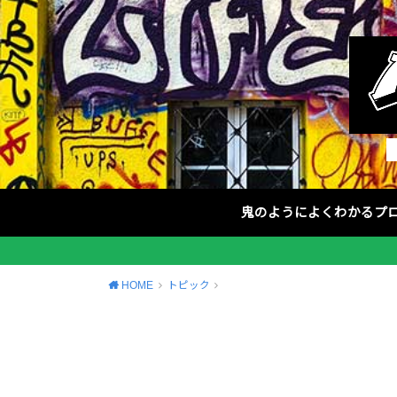
鬼のようによくわかるプ
HOME
トピック