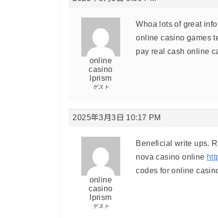
Whoa lots of great info
online casino games t
pay real cash online c
online
casino
lprism
ゲスト
2025年3月3日 10:17 PM
Beneficial write ups. 
nova casino online
htt
codes for online casin
online
casino
lprism
ゲスト