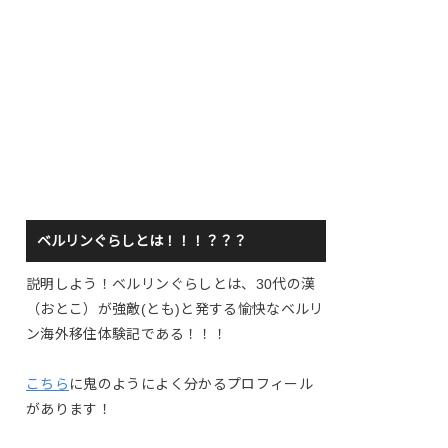
ベルリンぐらしとは！！！？？？
説明しよう！ベルリンぐらしとは、30代の漢
（おとこ）が強敵(とも)と発する愉快なベルリ
ン海外移住体験記である！！！
こちら
に鬼のようによく分かるプロフィール
があります！