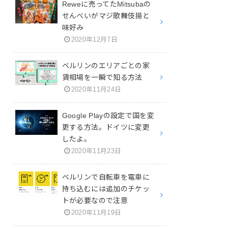
Reweに売ってたMitsubaの
せんべいがマジ歌舞伎揚と
味好み
2020年12月7日
ベルリンのエリアごとの家
賃相場を一瞬で知る方法
2020年11月24日
Google Playの設定で国を変
更する方法。ドイツに変更
したよ。
2020年11月23日
ベルリンで自転車を電車に
持ち込むには追加のチケッ
トが必要なので注意
2020年11月19日