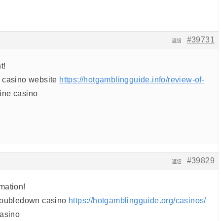
#39731
返信
t!
 casino website
https://hotgamblingguide.info/review-of-
ine casino
#39829
返信
mation!
 doubledown casino
https://hotgamblingguide.org/casinos/
casino