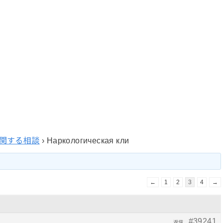
関する相談
›
Наркологическая кли
←
1
2
3
4
→
#39241
返信