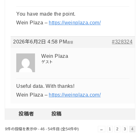
You have made the point.
Wein Plaza –
https://weinplaza.com/
2026年6月2日 4:58 PM
#328324
返信
Wein Plaza
ゲスト
Useful data. With thanks!
Wein Plaza –
https://weinplaza.com/
投稿者
投稿
9件の投稿を表示中 - 46 - 54件目 (全54件中)
←
1
2
3
4