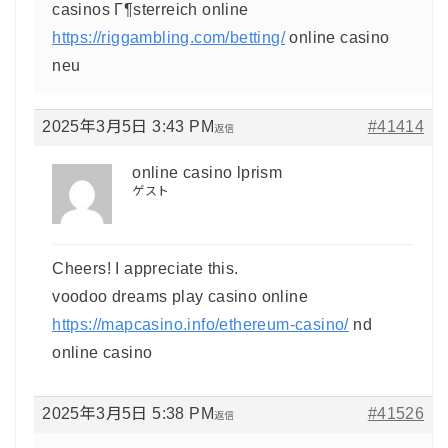
casinos Г¶sterreich online
https://riggambling.com/betting/
online casino
neu
2025年3月5日 3:43 PM
#41414
返信
online casino lprism
ゲスト
Cheers! I appreciate this.
voodoo dreams play casino online
https://mapcasino.info/ethereum-casino/
nd
online casino
2025年3月5日 5:38 PM
#41526
返信