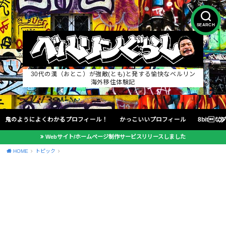
SEARCH
30代の漢（おとこ）が強敵(とも)と発する愉快なベルリン
海外移住体験記
鬼のようによくわかるプロフィール！
かっこいいプロフィール
8bit
Webサイト/ホームページ制作サービスリリースしました
HOME
トピック