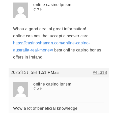
online casino lprism
ゲスト
Whoa a good deal of great information!
online casinos that accept discover card
https://casinoshaman.com/online-casino-
australia-real-money/
best online casino bonus
offers in ireland
2025年3月5日 1:51 PM
#41318
返信
online casino lprism
ゲスト
Wow a lot of beneficial knowledge.