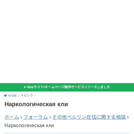
Webサイト/ホームページ制作サービスリリースしました
HOME
トピック
Наркологическая кли
ホーム
›
フォーラム
›
その他ベルリン在住に関する相談
›
Наркологическая кли