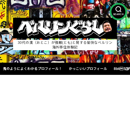
SEARCH
30代の漢（おとこ）が強敵(とも)と発する愉快なベルリン
海外移住体験記
鬼のようによくわかるプロフィール！
かっこいいプロフィール
8bit