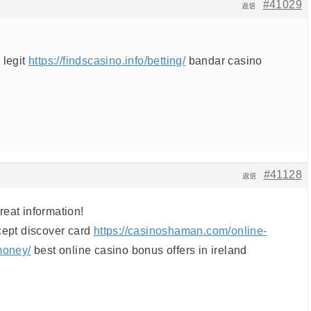
#41029
返信
 legit
https://findscasino.info/betting/
bandar casino
#41128
返信
eat information!
cept discover card
https://casinoshaman.com/online-
money/
best online casino bonus offers in ireland