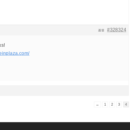
#328324
返信
ks!
weinplaza.com/
←
1
2
3
4