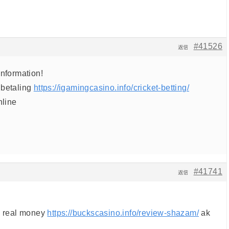
#41526
返信
information!
dbetaling
https://igamingcasino.info/cricket-betting/
nline
#41741
返信
no real money
https://buckscasino.info/review-shazam/
ak