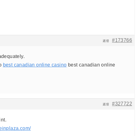
#173766
返信
 adequately.
no
best canadian online casino
best canadian online
#327722
返信
nt.
weinplaza.com/