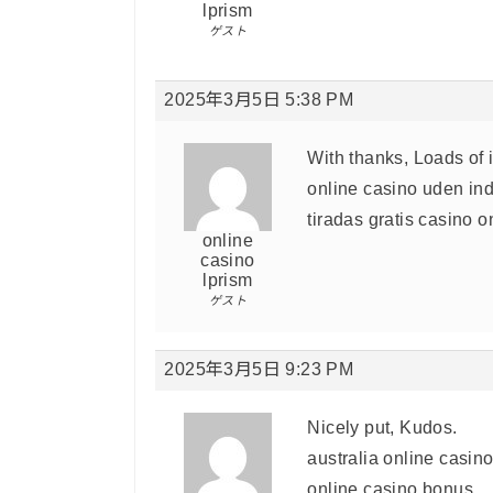
lprism
ゲスト
2025年3月5日 5:38 PM
With thanks, Loads of 
online casino uden in
tiradas gratis casino o
online
casino
lprism
ゲスト
2025年3月5日 9:23 PM
Nicely put, Kudos.
australia online casi
online casino bonus