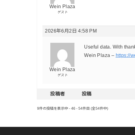
Wein Plaza
ゲスト
2026年6月2日 4:58 PM
Useful data. With than
Wein Plaza –
https://
Wein Plaza
ゲスト
投稿者
投稿
9件の投稿を表示中 - 46 - 54件目 (全54件中)