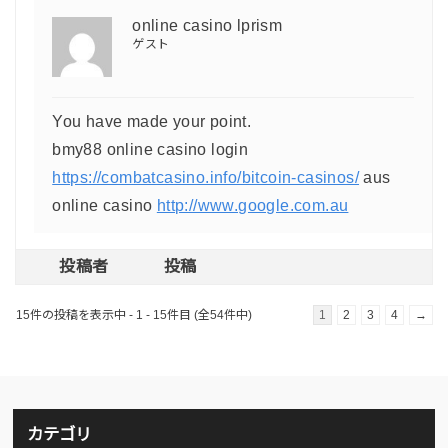
online casino lprism
ゲスト
You have made your point.
bmy88 online casino login
https://combatcasino.info/bitcoin-casinos/
aus
online casino
http://www.google.com.au
投稿者
投稿
15件の投稿を表示中 - 1 - 15件目 (全54件中)
1
2
3
4
→
カテゴリ