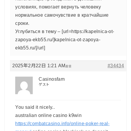
условиях, помогает вернуть человеку
нормальное самочувствие в кратчайшие
сроки.
Углубиться в тему – [url=https://kapelnica-ot-
zapoya-ekb55.ru/]kapelnica-ot-zapoya-
ekb55.ru/[/url]
2025年2月22日 1:21 AM
#34434
返信
Casinosfam
ゲスト
You said it nicely..
australian online casino k9win
https://combatcasino.info/online-poker-real-