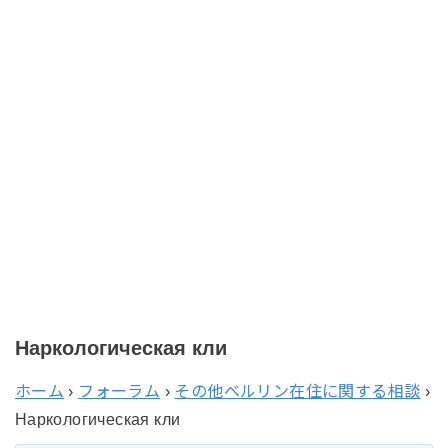
Наркологическая кли
ホーム
›
フォーラム
›
その他ベルリン在住に関する相談
›
Наркологическая кли