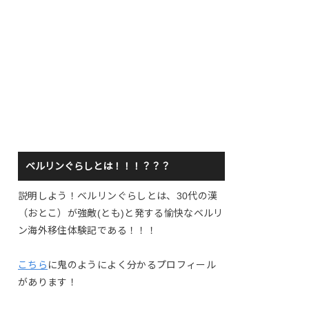
ベルリンぐらしとは！！！？？？
説明しよう！ベルリンぐらしとは、30代の漢
（おとこ）が強敵(とも)と発する愉快なベルリ
ン海外移住体験記である！！！
こちら
に鬼のようによく分かるプロフィール
があります！