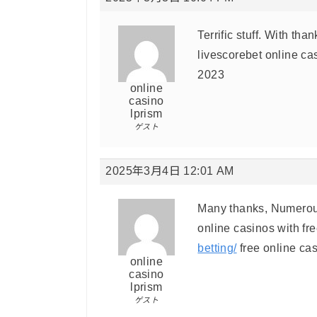
Terrific stuff. With than
livescorebet online c
2023
online
casino
lprism
ゲスト
2025年3月4日 12:01 AM
Many thanks, Numerou
online casinos with f
betting/
free online ca
online
casino
lprism
ゲスト