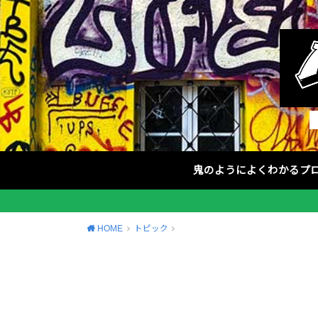
鬼のようによくわかるプ
HOME
トピック