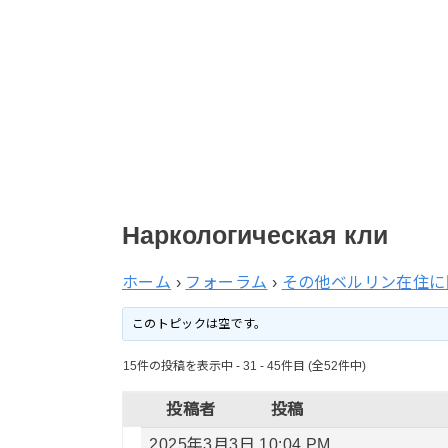
Наркологическая кли
ホーム
›
フォーラム
›
その他ベルリン在住に
このトピックは空です。
15件の投稿を表示中 - 31 - 45件目 (全52件中)
投稿者
投稿
2025年3月3日 10:04 PM