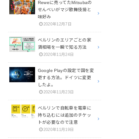
Reweに売ってたMitsubaの
せんべいがマジ歌舞伎揚と
味好み
2020年12月7日
ベルリンのエリアごとの家
賃相場を一瞬で知る方法
2020年11月24日
Google Playの設定で国を変
更する方法。ドイツに変更
したよ。
2020年11月23日
ベルリンで自転車を電車に
持ち込むには追加のチケッ
トが必要なので注意
2020年11月19日