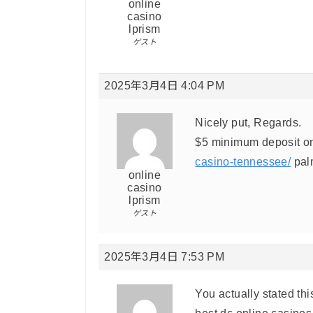
online
casino
lprism
ゲスト
2025年3月4日 4:04 PM
Nicely put, Regards.
$5 minimum deposit o
casino-tennessee/
palm
online
casino
lprism
ゲスト
2025年3月4日 7:53 PM
You actually stated thi