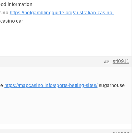
ood information!
asino
https://hotgamblingguide.org/australian-casino-
casino car
#40911
返信
ine
https://mapcasino.info/sports-betting-sites/
sugarhouse