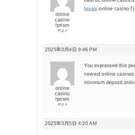
best dc online casino
texas/
online casino Г
online
casino
lprism
ゲスト
2025年3月4日 9:46 PM
You expressed this per
newest online casino
minimum deposit onlin
online
casino
lprism
ゲスト
2025年3月5日 4:20 AM