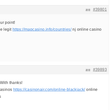
#39801
返信
ur point!
e legit
https://mapcasino.info/countries/
nj online casino
#39893
返信
 With thanks!
 casinos
https://casinonair.com/online-blackjack/
online
s