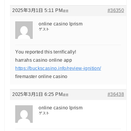
2025年3月1日 5:11 PM
#36350
返信
online casino lprism
ゲスト
You reported this terrifically!
harrahs casino online app
https://buckscasino.info/review-ignition/
firemaster online casino
2025年3月1日 6:25 PM
#36438
返信
online casino lprism
ゲスト