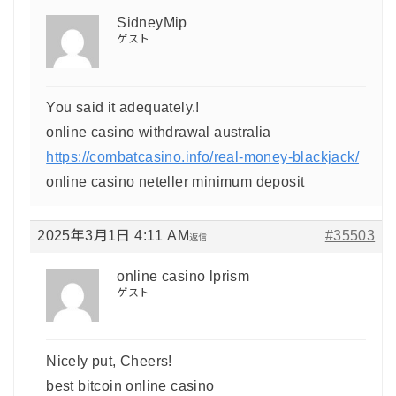
SidneyMip
ゲスト
You said it adequately.!
online casino withdrawal australia
https://combatcasino.info/real-money-blackjack/
online casino neteller minimum deposit
2025年3月1日 4:11 AM
#35503
返信
online casino lprism
ゲスト
Nicely put, Cheers!
best bitcoin online casino