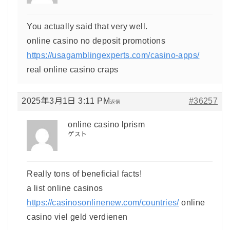
You actually said that very well.
online casino no deposit promotions
https://usagamblingexperts.com/casino-apps/
real online casino craps
2025年3月1日 3:11 PM
#36257
返信
online casino lprism
ゲスト
Really tons of beneficial facts!
a list online casinos
https://casinosonlinenew.com/countries/
online
casino viel geld verdienen