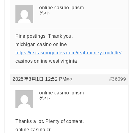
online casino lprism
ゲスト
Fine postings. Thank you.
michigan casino online
https://uscasinoguides.com/real-money-roulette/
casinos online west virginia
2025年3月1日 12:52 PM
#36099
返信
online casino lprism
ゲスト
Thanks a lot. Plenty of content.
online casino cr