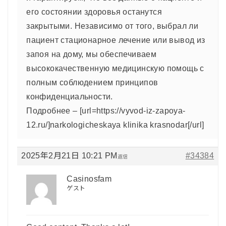
его состоянии здоровья останутся
закрытыми. Независимо от того, выбрал ли
пациент стационарное лечение или вывод из
запоя на дому, мы обеспечиваем
высококачественную медицинскую помощь с
полным соблюдением принципов
конфиденциальности.
Подробнее – [url=https://vyvod-iz-zapoya-
12.ru/]narkologicheskaya klinika krasnodar[/url]
2025年2月21日 10:21 PM
#34384
返信
Casinosfam
ゲスト