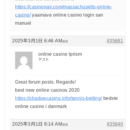
https://casinonair.com/massachusetts-online-
casino/
yaamava online casino login san
manuel
2025年3月1日 6:46 AM
#35681
返信
online casino lprism
ゲスト
Great forum posts. Regards!
best new online casinos 2020
https://shadowcasino.info/tennis-betting/
bedste
online casino i danmark
2025年3月1日 9:14 AM
#35840
返信