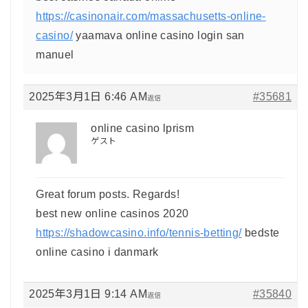
https://casinonair.com/massachusetts-online-
casino/
yaamava online casino login san
manuel
2025年3月1日 6:46 AM
#35681
返信
online casino lprism
ゲスト
Great forum posts. Regards!
best new online casinos 2020
https://shadowcasino.info/tennis-betting/
bedste
online casino i danmark
2025年3月1日 9:14 AM
#35840
返信