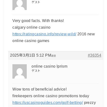
ゲスト
Very good facts. With thanks!
calgary online casino
https://ratingcasino.info/review-wild/
2016 new
online casino games
2025年3月1日 5:12 PM
#36354
返信
online casino lprism
ゲスト
Wow tons of beneficial advice!
firekeepers online casino promotions today
https://uscasinoguides.com/golf-betting/
prezzy