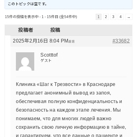
このトピックは空です。
15件の投稿を表示中 - 1 - 15件目 (全54件中)
1
2
3
4
→
投稿者
投稿
2025年2月16日 8:04 PM
#33682
返信
Scotttof
ゲスト
Клиника «Шаг к Трезвости» в Краснодаре
предлагает анонимный вывод из запоя,
обеспечивая полную конфиденциальность и
безопасность на каждом этапе лечения. Мы
понимаем, что для многих людей важно
сохранить свою личную информацию в тайне,
и гарантируем, что все данные о пациенте и