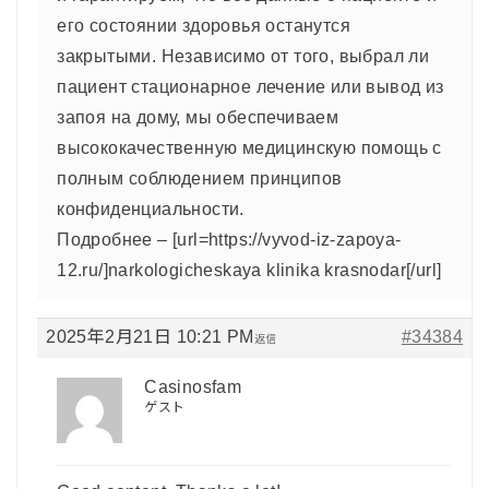
его состоянии здоровья останутся
закрытыми. Независимо от того, выбрал ли
пациент стационарное лечение или вывод из
запоя на дому, мы обеспечиваем
высококачественную медицинскую помощь с
полным соблюдением принципов
конфиденциальности.
Подробнее – [url=https://vyvod-iz-zapoya-
12.ru/]narkologicheskaya klinika krasnodar[/url]
2025年2月21日 10:21 PM
#34384
返信
Casinosfam
ゲスト