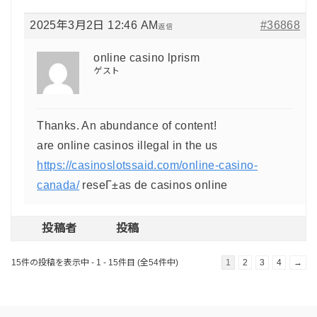
2025年3月2日 12:46 AM
#36868
返信
online casino lprism
ゲスト
Thanks. An abundance of content!
are online casinos illegal in the us
https://casinoslotssaid.com/online-casino-
canada/
reseГ±as de casinos online
投稿者
投稿
15件の投稿を表示中 - 1 - 15件目 (全54件中)
1
2
3
4
→