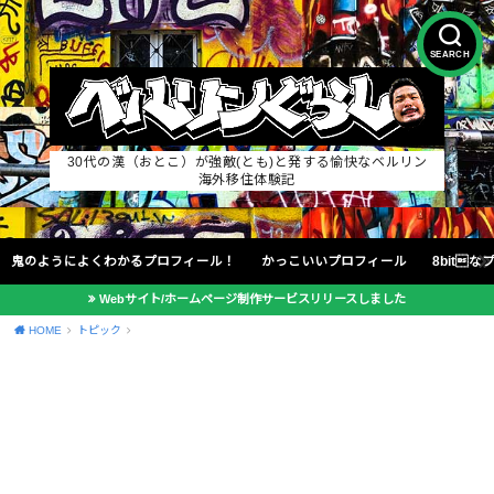
SEARCH
30代の漢（おとこ）が強敵(とも)と発する愉快なベルリン
海外移住体験記
鬼のようによくわかるプロフィール！
かっこいいプロフィール
8bit
Webサイト/ホームページ制作サービスリリースしました
HOME
トピック