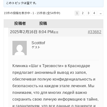
このトピックは空です。
15件の投稿を表示中 - 1 - 15件目 (全54件中)
1
2
3
4
→
投稿者
投稿
2025年2月16日 8:04 PM
#33682
返信
Scotttof
ゲスト
Клиника «Шаг к Трезвости» в Краснодаре
предлагает анонимный вывод из запоя,
обеспечивая полную конфиденциальность и
безопасность на каждом этапе лечения. Мы
понимаем, что для многих людей важно
сохранить свою личную информацию в тайне,
и гарантируем, что все данные о пациенте и