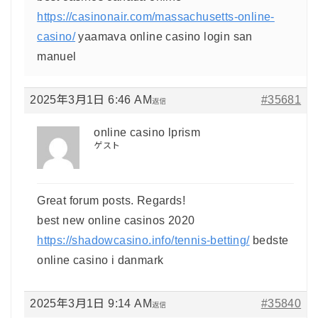
https://casinonair.com/massachusetts-online-
casino/
yaamava online casino login san
manuel
2025年3月1日 6:46 AM
#35681
返信
online casino lprism
ゲスト
Great forum posts. Regards!
best new online casinos 2020
https://shadowcasino.info/tennis-betting/
bedste
online casino i danmark
2025年3月1日 9:14 AM
#35840
返信