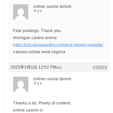
online casino lprism
ゲスト
Fine postings. Thank you.
michigan casino online
https://uscasinoguides.com/real-money-roulette/
casinos online west virginia
2025年3月1日 12:52 PM
#36099
返信
online casino lprism
ゲスト
Thanks a lot. Plenty of content.
online casino cr