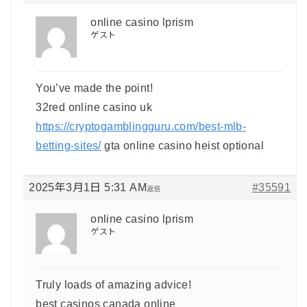
online casino lprism
ゲスト
You’ve made the point!
32red online casino uk
https://cryptogamblingguru.com/best-mlb-
betting-sites/
gta online casino heist optional
2025年3月1日 5:31 AM
#35591
返信
online casino lprism
ゲスト
Truly loads of amazing advice!
best casinos canada online