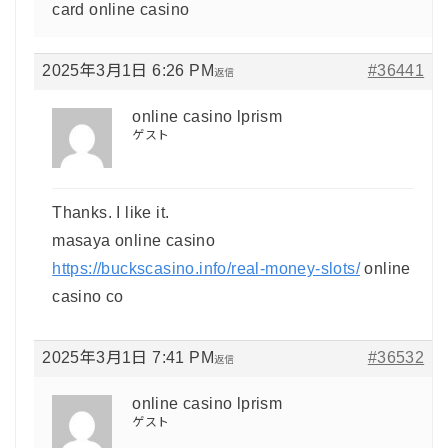
card online casino
2025年3月1日 6:26 PM
#36441
返信
online casino lprism
ゲスト
Thanks. I like it.
masaya online casino
https://buckscasino.info/real-money-slots/
online
casino co
2025年3月1日 7:41 PM
#36532
返信
online casino lprism
ゲスト