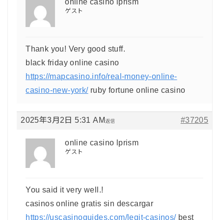
online casino lprism
ゲスト
Thank you! Very good stuff.
black friday online casino
https://mapcasino.info/real-money-online-
casino-new-york/
ruby fortune online casino
2025年3月2日 5:31 AM
#37205
返信
online casino lprism
ゲスト
You said it very well.!
casinos online gratis sin descargar
https://uscasinoguides.com/legit-casinos/
best