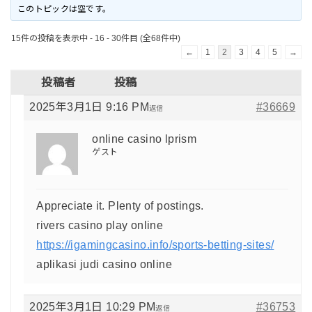
このトピックは空です。
15件の投稿を表示中 - 16 - 30件目 (全68件中)
←
1
2
3
4
5
→
投稿者
投稿
2025年3月1日 9:16 PM
#36669
返信
online casino lprism
ゲスト
Appreciate it. Plenty of postings.
rivers casino play online
https://igamingcasino.info/sports-betting-sites/
aplikasi judi casino online
2025年3月1日 10:29 PM
#36753
返信