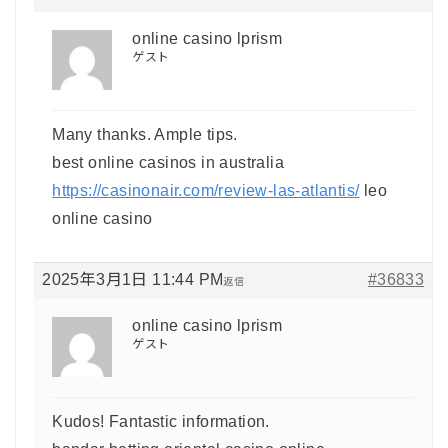
online casino lprism
ゲスト
Many thanks. Ample tips.
best online casinos in australia
https://casinonair.com/review-las-atlantis/
leo
online casino
2025年3月1日 11:44 PM
#36833
返信
online casino lprism
ゲスト
Kudos! Fantastic information.