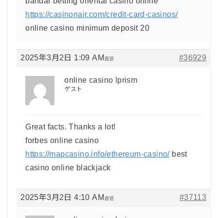
bandar betting oriental casino online
https://casinonair.com/credit-card-casinos/
online casino minimum deposit 20
2025年3月2日 1:09 AM
#36929
返信
online casino lprism
ゲスト
Great facts. Thanks a lot!
forbes online casino
https://mapcasino.info/ethereum-casino/
best
casino online blackjack
2025年3月2日 4:10 AM
#37113
返信