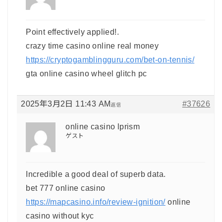
Point effectively applied!.
crazy time casino online real money
https://cryptogamblingguru.com/bet-on-tennis/
gta online casino wheel glitch pc
2025年3月2日 11:43 AM
#37626
返信
online casino lprism
ゲスト
Incredible a good deal of superb data.
bet 777 online casino
https://mapcasino.info/review-ignition/
online
casino without kyc