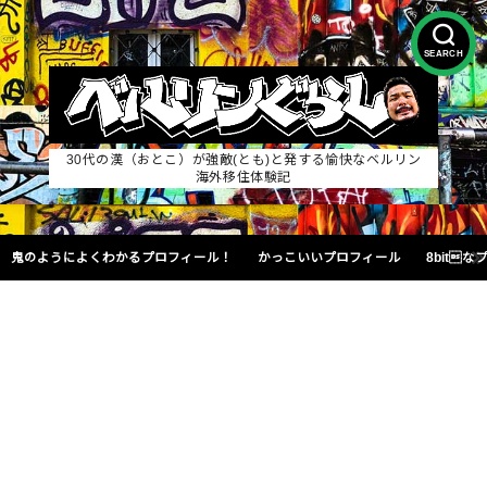
SEARCH
30代の漢（おとこ）が強敵(とも)と発する愉快なベルリン
海外移住体験記
鬼のようによくわかるプロフィール！
かっこいいプロフィール
8bit