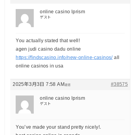
online casino lprism
ゲスト
You actually stated that well!
agen judi casino dadu online
https://findscasino.info/new-online-casinos/
all
online casinos in usa
2025年3月3日 7:58 AM
#38575
返信
online casino lprism
ゲスト
You’ve made your stand pretty nicely!.