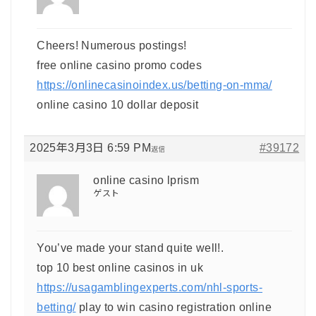
Cheers! Numerous postings!
free online casino promo codes
https://onlinecasinoindex.us/betting-on-mma/
online casino 10 dollar deposit
2025年3月3日 6:59 PM
#39172
返信
online casino lprism
ゲスト
You’ve made your stand quite well!.
top 10 best online casinos in uk
https://usagamblingexperts.com/nhl-sports-
betting/
play to win casino registration online