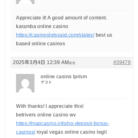
Appreciate it! A good amount of content.
karamba online casino
https://casinoslotssaid.com/states/
best us
based online casinos
2025年3月4日 12:39 AM
#39479
返信
online casino lprism
ゲスト
With thanks! I appreciate this!
betrivers online casino wv
https://mapcasino.info/no-deposit-bonus-
casinos/
royal vegas online casino legit