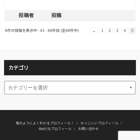
投稿者
投稿
8件の投稿を表示中 - 61 - 68件目 (全68件中)
←
1
2
3
4
5
カテゴリ
鬼のようによくわかるプロフィール！
かっこいいプロフィール
8bitなプロフィール
お問い合わせ