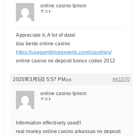
online casino lprism
ゲスト
Appreciate it, A lot of data!
das beste online casino
https://usagamblingexperts.com/countries/
online casino no deposit bonus codes 2012
2025年3月5日 5:57 PM
#41570
返信
online casino lprism
ゲスト
Information effectively used!!
real money online casino arkansas no deposit