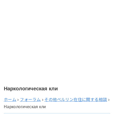
Наркологическая кли
ホーム
›
フォーラム
›
その他ベルリン在住に関する相談
›
Наркологическая кли