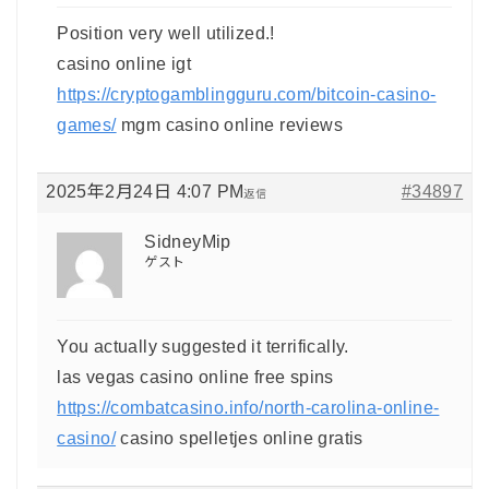
Position very well utilized.!
casino online igt
https://cryptogamblingguru.com/bitcoin-casino-
games/
mgm casino online reviews
2025年2月24日 4:07 PM
#34897
返信
SidneyMip
ゲスト
You actually suggested it terrifically.
las vegas casino online free spins
https://combatcasino.info/north-carolina-online-
casino/
casino spelletjes online gratis