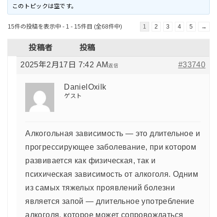
このトピックは空です。
15件の投稿を表示中 - 1 - 15件目 (全68件中)
1
2
3
4
5
→
投稿者
投稿
2025年2月17日 7:42 AM
#33740
返信
DanielOxilk
ゲスト
Алкогольная зависимость — это длительное и
прогрессирующее заболевание, при котором
развивается как физическая, так и
психическая зависимость от алкоголя. Одним
из самых тяжелых проявлений болезни
является запой — длительное употребление
алкоголя, которое может сопровождаться