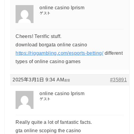
online casino lprism
ゲスト
Cheers! Terrific stuff.
download borgata online casino
https://riggambling.com/esports-betting/
different
types of online casino games
2025年3月1日 9:34 AM
#35891
返信
online casino lprism
ゲスト
Really quite a lot of fantastic facts.
gta online scoping the casino