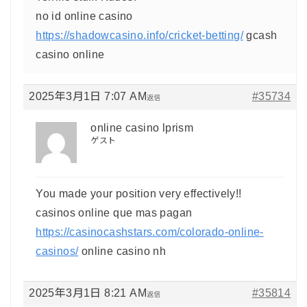
no id online casino
https://shadowcasino.info/cricket-betting/
gcash
casino online
2025年3月1日 7:07 AM
#35734
返信
online casino lprism
ゲスト
You made your position very effectively!!
casinos online que mas pagan
https://casinocashstars.com/colorado-online-
casinos/
online casino nh
2025年3月1日 8:21 AM
#35814
返信