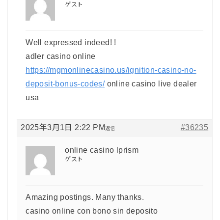
ゲスト
Well expressed indeed! !
adler casino online
https://mgmonlinecasino.us/ignition-casino-no-
deposit-bonus-codes/
online casino live dealer
usa
2025年3月1日 2:22 PM
#36235
返信
online casino lprism
ゲスト
Amazing postings. Many thanks.
casino online con bono sin deposito