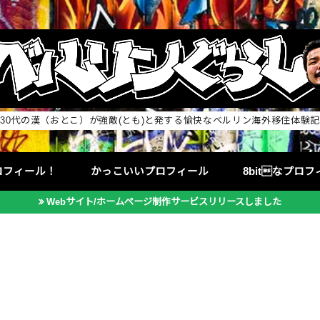
30代の漢（おとこ）が強敵(とも)と発する愉快なベルリン海外移住体験記
ロフィール！
かっこいいプロフィール
8bitなプロ
Webサイト/ホームページ制作サービスリリースしました