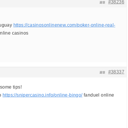
#38236
返信
ruguay
https://casinosonlinenew.com/poker-online-real-
online casinos
#38337
返信
esome tips!
no
https://snipercasino.info/online-bingo/
fanduel online