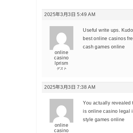
2025年3月3日 5:49 AM
Useful write ups. Kudo
best online casinos fr
cash games online
online
casino
lprism
ゲスト
2025年3月3日 7:38 AM
You actually revealed t
is online casino legal
style games online
online
casino