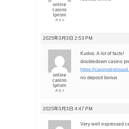
online
casino
lprism
ゲスト
2025年3月3日 2:53 PM
Kudos. A lot of facts!
doubledown casino pr
https://casinoslotssai
online
no deposit bonus
casino
lprism
ゲスト
2025年3月3日 4:47 PM
Very well expressed cer