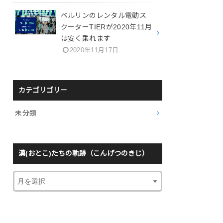
ベルリンのレンタル電動ス
クーターTIERが2020年11月
は安く乗れます
2020年11月17日
カテゴリゴリー
未分類
漢(おとこ)たちの軌跡（こんげつのきじ）