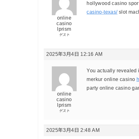
hollywood casino sport
casino-texas/
slot mac
online
casino
lprism
ゲスト
2025年3月4日 12:16 AM
You actually revealed it 
merkur online casino
h
party online casino g
online
casino
lprism
ゲスト
2025年3月4日 2:48 AM