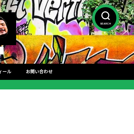
SEARCH
フィール
お問い合わせ