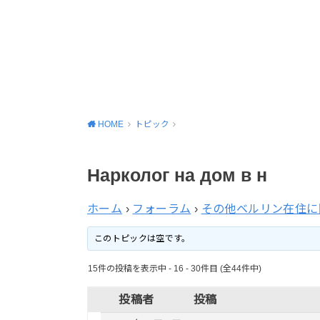
HOME
トピック
Нарколог на дом в н
ホーム
›
フォーラム
›
その他ベルリン在住に
このトピックは空です。
15件の投稿を表示中 - 16 - 30件目 (全44件中)
投稿者
投稿