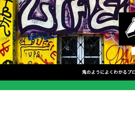
鬼のようによくわかるプ