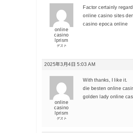
Factor certainly regard
online casino sites d
casino epoca online
online
casino
lprism
ゲスト
2025年3月4日 5:03 AM
With thanks, I like it.
die besten online casi
golden lady online ca
online
casino
lprism
ゲスト