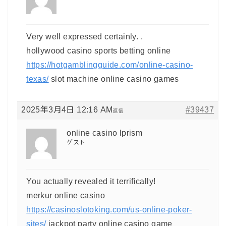
Very well expressed certainly. .
hollywood casino sports betting online
https://hotgamblingguide.com/online-casino-
texas/
slot machine online casino games
2025年3月4日 12:16 AM
#39437
返信
online casino lprism
ゲスト
You actually revealed it terrifically!
merkur online casino
https://casinoslotoking.com/us-online-poker-
sites/
jackpot party online casino game