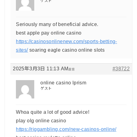
ゲスト
Seriously many of beneficial advice.
best apple pay online casino
https://casinosonlinenew.com/sports-betting-
sites/
soaring eagle casino online slots
2025年3月3日 11:13 AM
#38722
返信
online casino lprism
ゲスト
Whoa quite a lot of good advice!
play olg online casino
https://riggambling.com/new-casinos-online/