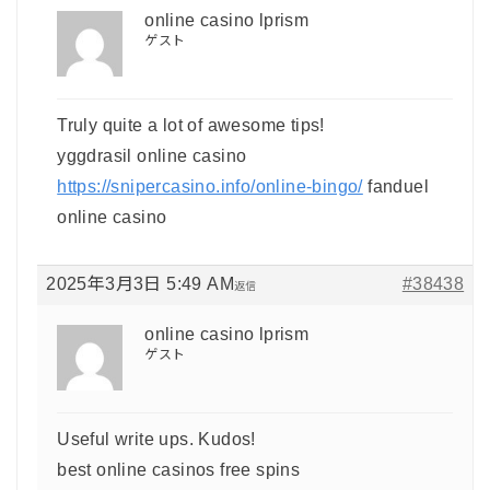
online casino lprism
ゲスト
Truly quite a lot of awesome tips!
yggdrasil online casino
https://snipercasino.info/online-bingo/
fanduel
online casino
2025年3月3日 5:49 AM
#38438
返信
online casino lprism
ゲスト
Useful write ups. Kudos!
best online casinos free spins